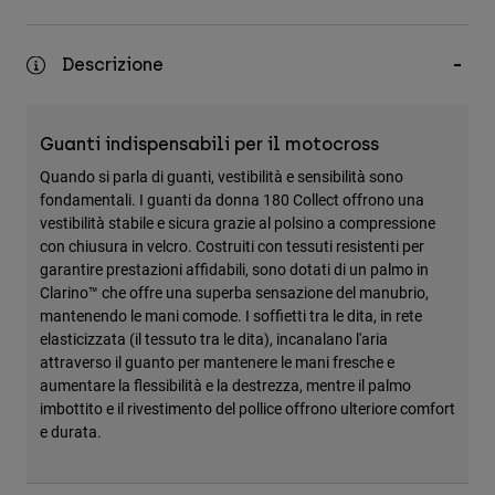
Accessori
Descrizione
Tutti gli accessori
Borse e zaini
Cappelli e Berretti
Guanti indispensabili per il motocross
Vedi tutto
Quando si parla di guanti, vestibilità e sensibilità sono
fondamentali. I guanti da donna 180 Collect offrono una
vestibilità stabile e sicura grazie al polsino a compressione
con chiusura in velcro. Costruiti con tessuti resistenti per
garantire prestazioni affidabili, sono dotati di un palmo in
Clarino™ che offre una superba sensazione del manubrio,
mantenendo le mani comode. I soffietti tra le dita, in rete
elasticizzata (il tessuto tra le dita), incanalano l'aria
attraverso il guanto per mantenere le mani fresche e
aumentare la flessibilità e la destrezza, mentre il palmo
imbottito e il rivestimento del pollice offrono ulteriore comfort
e durata.