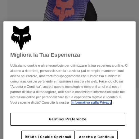
Pantaloni & Pantaloncini
Protezioni
Pantaloni
Camicie
Pantaloni
Maschere
Vedi tutto
Guanti
Calze
Pantaloncini
Vedi tutto
Giacche
Giacche
Donna
Protezioni
Migliora la Tua Esperienza
T-shirt
Guanti
Moto
Utilizziamo cookie e altre tecnologie per ottimizzare la tua esperienza online. Ci
Maschere
Felpe
aiutano a ricordarti, personalizzare la tua visita (ad esempio, mantener i tuoi
Protezioni
Caschi
articoli nel carrello, mostrarti l’equipaggiamento che ti interessa e inviarti le
Giacche
comunicazioni più pertinenti) e migliorare il nostro sito web. Facendo clic su
Calze
Maglie​
"Accetta e Continua", accetti queste tecnologie e consenti a noi e ai nostri
Pantaloni & Pantaloncini
Maschere
partner di fiducia di raccogliere, utilizzare e condividere informazioni sulle tue
Pantaloni
Borse e accessori
Guanti da donna 180 Collect
Camicie
interazioni online per personalizzare la tua esperienza digitale e i contenuti.
Vuoi saperne di più? Consulta la nostra
Informativa sulla Privacy
.
Stivali
Calze
Vedi tutto
Prodotto n.
36419
Parti di ricambio
Protezioni
Accessori
Gestisci Preferenze
Guanti
Price reduced from
to
€ 29.99
€ 19.49
35% OFF
Bambini
Maschere
Parti di ricambio
Rifiuta i Cookie Opzionali
Accetta e Continua