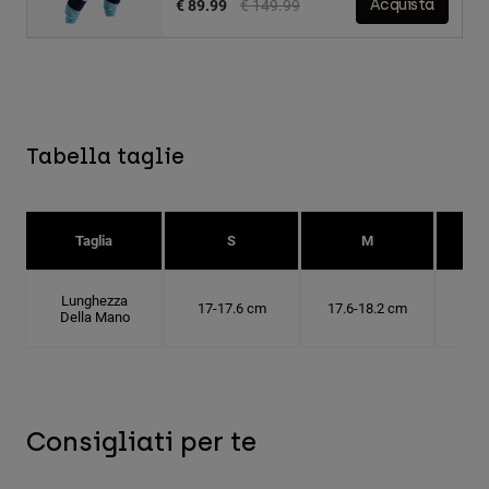
Price reduced from
to
€ 89.99
€ 149.99
Acquista
Tabella taglie
Taglia
S
M
Lunghezza
17-17.6 cm
17.6-18.2 cm
18.
Della Mano
Consigliati per te