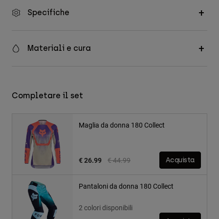
Specifiche
Materiali e cura
Completare il set
Maglia da donna 180 Collect
Price reduced from
to
€ 26.99
€ 44.99
Acquista
Pantaloni da donna 180 Collect
2 colori disponibili