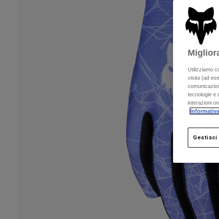
Miglior
Utilizziamo c
visita (ad ese
comunicazioni
tecnologie e c
interazioni o
Informativa
Gestisci