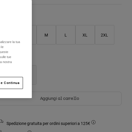
Tabella taglie
XS
S
M
L
XL
2XL
alizzare la tua
 le
queste
sulle tue
olore -
Mirtillo
la nostra
 e Continua
selezionato
Aggiungi al carrello
Spedizione gratuita per ordini superiori a 125€