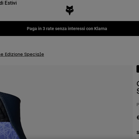
di Estivi
Fox LAB Capsule Collection -
Scopri
se Edizione Speciale
P
€
S