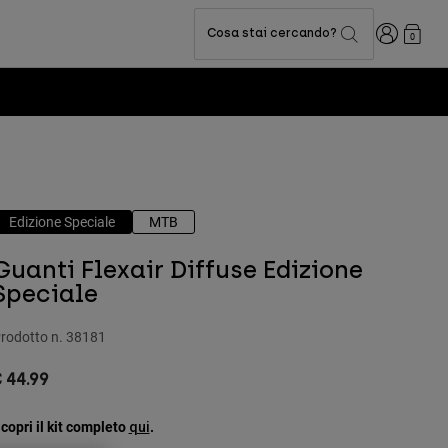
Accedi
Cosa stai cercando?
0
Edizione Speciale
MTB
Guanti Flexair Diffuse Edizione
Speciale
rodotto n.
38181
 44.99
copri il kit completo
.
qui