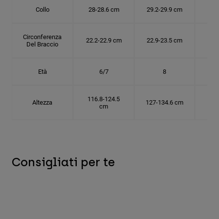
Collo
28-28.6 cm
29.2-29.9 cm
30.
Circonferenza
22.2-22.9 cm
22.9-23.5 cm
24.
Del Braccio
Età
6/7
8
116.8-124.5
Altezza
127-134.6 cm
137
cm
Consigliati per te