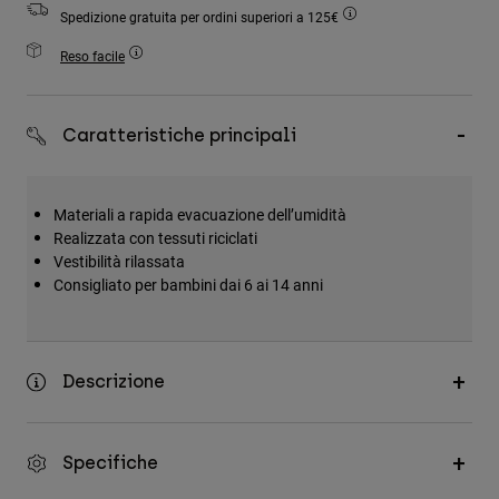
Accessori
Spedizione gratuita per ordini superiori a 125€
Reso facile
Tutti gli accessori
Borse e zaini
Caratteristiche principali
Cappelli e Berretti
Vedi tutto
Materiali a rapida evacuazione dell’umidità
Realizzata con tessuti riciclati
Vestibilità rilassata
Consigliato per bambini dai 6 ai 14 anni
Descrizione
Specifiche