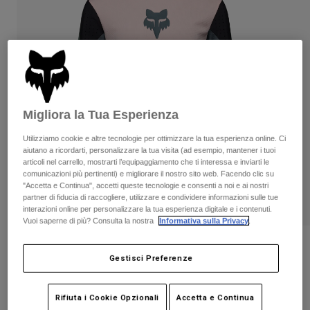
Pantaloni & Pantaloncini
Protezioni
Pantaloni
Camicie
Pantaloni
Maschere
Vedi tutto
Guanti
Calze
Pantaloncini
Vedi tutto
Giacche
Giacche
Donna
Migliora la Tua Esperienza
Protezioni
T-shirt
Guanti
Moto
Utilizziamo cookie e altre tecnologie per ottimizzare la tua esperienza online. Ci
Maschere
aiutano a ricordarti, personalizzare la tua visita (ad esempio, mantener i tuoi
Felpe
articoli nel carrello, mostrarti l’equipaggiamento che ti interessa e inviarti le
Protezioni
Caschi
Giacche
comunicazioni più pertinenti) e migliorare il nostro sito web. Facendo clic su
Calze
Maglie​
"Accetta e Continua", accetti queste tecnologie e consenti a noi e ai nostri
Pantaloni & Pantaloncini
Maschere
partner di fiducia di raccogliere, utilizzare e condividere informazioni sulle tue
Pantaloni
interazioni online per personalizzare la tua esperienza digitale e i contenuti.
Borse e accessori
Camicie
Vuoi saperne di più? Consulta la nostra
Informativa sulla Privacy
.
Stivali
Calze
Vedi tutto
Maglia da ragazzo a maniche lunghe
Parti di ricambio
Protezioni
Gestisci Preferenze
Defend Creation
Accessori
Guanti
Prodotto n.
38388
Bambini
Maschere
Parti di ricambio
Rifiuta i Cookie Opzionali
Accetta e Continua