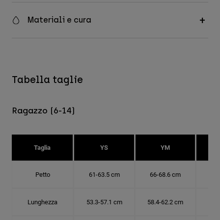
Materiali e cura
Tabella taglie
Ragazzo (6-14)
Taglia
YS
YM
Petto
61-63.5 cm
66-68.6 cm
71-
Lunghezza
53.3-57.1 cm
58.4-62.2 cm
63.