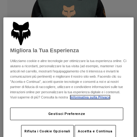
Pantaloni & Pantaloncini
Protezioni
Pantaloni
Camicie
Pantaloni
Maschere
Vedi tutto
Guanti
Calze
Pantaloncini
Vedi tutto
Giacche
Giacche
Donna
Migliora la Tua Esperienza
Protezioni
T-shirt
Guanti
Moto
Utilizziamo cookie e altre tecnologie per ottimizzare la tua esperienza online. Ci
Maschere
aiutano a ricordarti, personalizzare la tua visita (ad esempio, mantener i tuoi
Felpe
articoli nel carrello, mostrarti l’equipaggiamento che ti interessa e inviarti le
Protezioni
Caschi
Giacche
comunicazioni più pertinenti) e migliorare il nostro sito web. Facendo clic su
Calze
"Accetta e Continua", accetti queste tecnologie e consenti a noi e ai nostri
Maglie​
Pantaloni & Pantaloncini
Maschere
partner di fiducia di raccogliere, utilizzare e condividere informazioni sulle tue
Pantaloni
interazioni online per personalizzare la tua esperienza digitale e i contenuti.
Borse e accessori
Camicie
Vuoi saperne di più? Consulta la nostra
Informativa sulla Privacy
.
Stivali
Calze
Vedi tutto
Maglia da ragazzo a maniche lunghe
Parti di ricambio
Protezioni
Gestisci Preferenze
Defend Creation
Accessori
Guanti
Prodotto n.
38388
Bambini
Maschere
Parti di ricambio
Rifiuta i Cookie Opzionali
Accetta e Continua