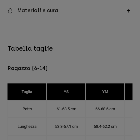
Materiali e cura
Tabella taglie
Ragazzo (6-14)
Taglia
YS
YM
Petto
61-63.5 cm
66-68.6 cm
71-
Lunghezza
53.3-57.1 cm
58.4-62.2 cm
63.