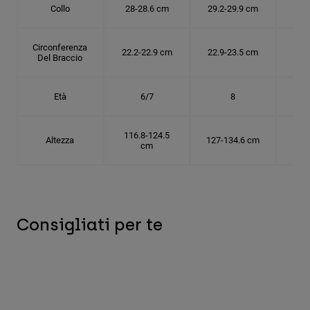
Collo
28-28.6 cm
29.2-29.9 cm
30.
Circonferenza
22.2-22.9 cm
22.9-23.5 cm
24.
Del Braccio
Età
6/7
8
116.8-124.5
Altezza
127-134.6 cm
137
cm
Consigliati per te