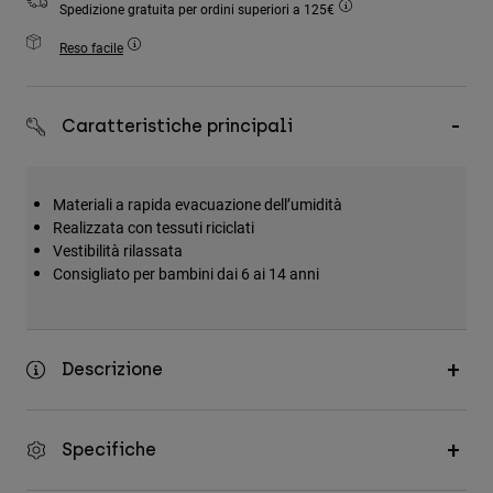
Spedizione gratuita per ordini superiori a 125€
Accessori
Reso facile
Tutti gli accessori
Borse e zaini
Caratteristiche principali
Cappelli e Berretti
Vedi tutto
Materiali a rapida evacuazione dell’umidità
Realizzata con tessuti riciclati
Vestibilità rilassata
Consigliato per bambini dai 6 ai 14 anni
Descrizione
Specifiche