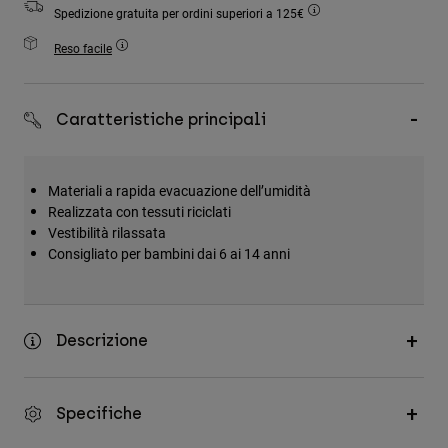
Accessori
Spedizione gratuita per ordini superiori a 125€
Reso facile
Tutti gli accessori
Borse e zaini
Caratteristiche principali
Cappelli e Berretti
Vedi tutto
Materiali a rapida evacuazione dell’umidità
Realizzata con tessuti riciclati
Vestibilità rilassata
Consigliato per bambini dai 6 ai 14 anni
Descrizione
Specifiche