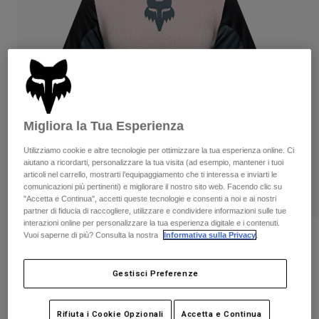
Pantaloni & Pantaloncini
Protezioni
Pantaloni
Camicie
Pantaloni
Maschere
Vedi tutto
Guanti
Calze
Pantaloncini
Vedi tutto
Giacche
Giacche
Donna
Protezioni
Migliora la Tua Esperienza
T-shirt
Guanti
Moto
Utilizziamo cookie e altre tecnologie per ottimizzare la tua esperienza online. Ci
Maschere
Felpe
aiutano a ricordarti, personalizzare la tua visita (ad esempio, mantener i tuoi
Protezioni
Caschi
articoli nel carrello, mostrarti l’equipaggiamento che ti interessa e inviarti le
Giacche
comunicazioni più pertinenti) e migliorare il nostro sito web. Facendo clic su
Calze
Maglie​
"Accetta e Continua", accetti queste tecnologie e consenti a noi e ai nostri
Pantaloni & Pantaloncini
Maschere
partner di fiducia di raccogliere, utilizzare e condividere informazioni sulle tue
Pantaloni
Borse e accessori
Camicie
interazioni online per personalizzare la tua esperienza digitale e i contenuti.
Vuoi saperne di più? Consulta la nostra
Informativa sulla Privacy
.
Stivali
Calze
Recensioni
Vedi tutto
Parti di ricambio
Protezioni
Maglia da ragazzo Defend Creation
Accessori
Gestisci Preferenze
Guanti
Prodotto n.
38389
Bambini
Maschere
Parti di ricambio
Rifiuta i Cookie Opzionali
Accetta e Continua