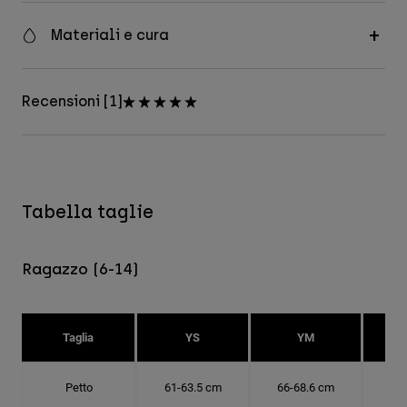
Materiali e cura
Recensioni [1]
Tabella taglie
Ragazzo (6-14)
Taglia
YS
YM
Petto
61-63.5 cm
66-68.6 cm
71-