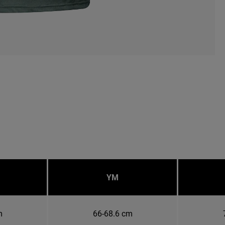
YM
m
66-68.6 cm