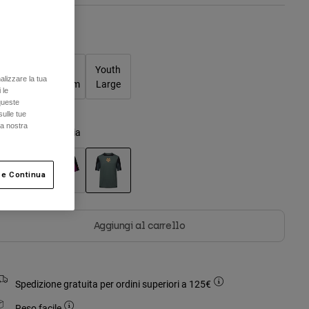
Tabella taglie
Youth
Youth
Youth
alizzare la tua
Small
Medium
Large
 le
queste
sulle tue
la nostra
olore -
Verde salvia
 e Continua
selezionato
Aggiungi al carrello
Spedizione gratuita per ordini superiori a 125€
Reso facile