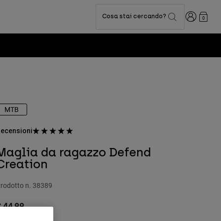
Accedi
Cosa stai cercando?
0
MTB
ecensioni
Maglia da ragazzo Defend
Creation
rodotto n.
38389
 44.99