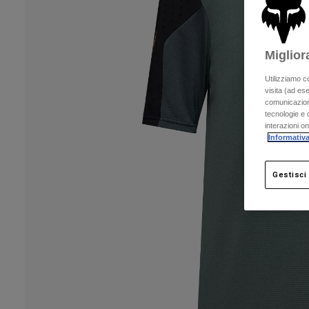
Miglior
Utilizziamo c
visita (ad ese
comunicazioni
tecnologie e c
interazioni o
Informativa
Gestisci