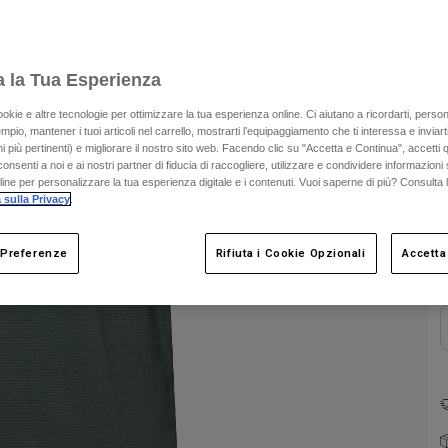
a la Tua Esperienza
ookie e altre tecnologie per ottimizzare la tua esperienza online. Ci aiutano a ricordarti, person
mpio, mantener i tuoi articoli nel carrello, mostrarti l’equipaggiamento che ti interessa e inviarti
 più pertinenti) e migliorare il nostro sito web. Facendo clic su "Accetta e Continua", accetti 
onsenti a noi e ai nostri partner di fiducia di raccogliere, utilizzare e condividere informazioni 
nline per personalizzare la tua esperienza digitale e i contenuti. Vuoi saperne di più? Consulta 
C
 sulla Privacy
.
 Preferenze
Rifiuta i Cookie Opzionali
Accetta