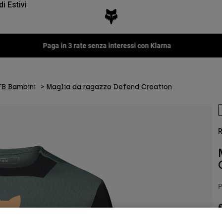
di Estivi
Fox LAB Capsule Collection -
Scopri
TB Bambini
Maglia da ragazzo Defend Creation
R
P
€