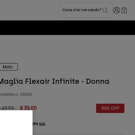
Accedi
Cosa stai cercando?
0
Moto
Maglia Flexair Infinite - Donna
rodotto n.
33036
rice reduced from
to
 69.99
€ 35.00
50% OFF
copri il kit completo
.
qui