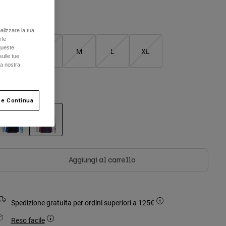
Tabella taglie
alizzare la tua
 le
queste
XS
S
M
L
XL
sulle tue
la nostra
olore -
Sangria
 e Continua
selezionato
Aggiungi al carrello
Spedizione gratuita per ordini superiori a 125€
Reso facile