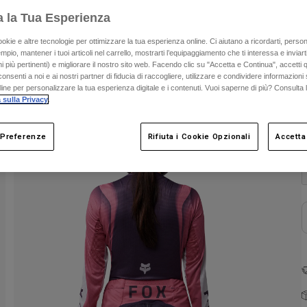
a la Tua Esperienza
ookie e altre tecnologie per ottimizzare la tua esperienza online. Ci aiutano a ricordarti, person
mpio, mantener i tuoi articoli nel carrello, mostrarti l’equipaggiamento che ti interessa e inviarti
 più pertinenti) e migliorare il nostro sito web. Facendo clic su "Accetta e Continua", accetti 
onsenti a noi e ai nostri partner di fiducia di raccogliere, utilizzare e condividere informazioni 
nline per personalizzare la tua esperienza digitale e i contenuti. Vuoi saperne di più? Consulta 
 sulla Privacy
.
C
 Preferenze
Rifiuta i Cookie Opzionali
Accetta