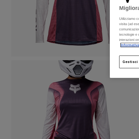
Miglior
Utilizziamo c
visita (ad ese
comunicazioni
tecnologie e c
interazioni o
Informativa
Gestisci