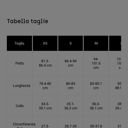
Tabella taglie
Taglia
XS
S
M
L
94-
101.6-
81.3-
86.4-94
Petto
101.6
109.2
86.4 cm
cm
cm
cm
78.4-80
80-83
83-85.1
85.1-
Lunghezza
cm
cm
cm
88.9 cm
34.3-
35.1-
36.3-
38.1-
Collo
35.1 cm
36.3 cm
38.1 cm
39.4 cm
Circonferenza
27.3-
28.7-30
30-31.8
31.8-