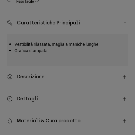
Reso facile
Accessori
Tutti gli accessori
Caratteristiche Principali
Borse e zaini
Cappelli e Berretti
Vestibilità rilassata, maglia a maniche lunghe
Vedi tutto
Grafica stampata
Descrizione
Dettagli
Materiali & Cura prodotto