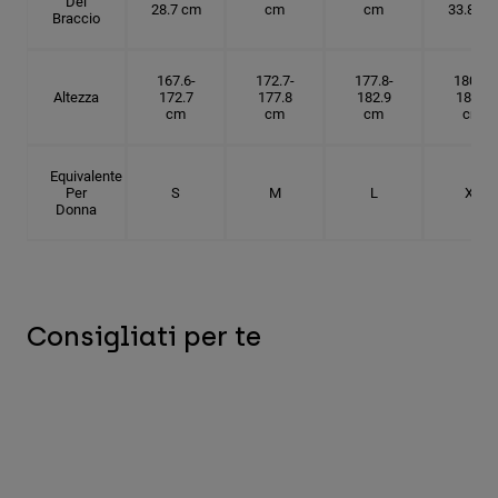
Del
28.7 cm
cm
cm
33.8 cm
Braccio
167.6-
172.7-
177.8-
180.3-
Altezza
172.7
177.8
182.9
185.5
cm
cm
cm
cm
Equivalente
Per
S
M
L
XL
Donna
Consigliati per te