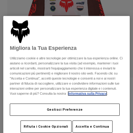
Pantaloni & Pantaloncini
Protezioni
Pantaloni
Camicie
Pantaloni
Maschere
Vedi tutto
Guanti
Calze
Pantaloncini
Vedi tutto
Giacche
Giacche
Donna
Migliora la Tua Esperienza
Protezioni
T-shirt
Guanti
Moto
Utilizziamo cookie e altre tecnologie per ottimizzare la tua esperienza online. Ci
aiutano a ricordarti, personalizzare la tua visita (ad esempio, mantener i tuoi
Maschere
Felpe
articoli nel carrello, mostrarti l’equipaggiamento che ti interessa e inviarti le
Protezioni
Caschi
comunicazioni più pertinenti) e migliorare il nostro sito web. Facendo clic su
Giacche
Calze
"Accetta e Continua", accetti queste tecnologie e consenti a noi e ai nostri
Maglie​
Pantaloni & Pantaloncini
partner di fiducia di raccogliere, utilizzare e condividere informazioni sulle tue
Maschere
Maglia Super Trick 180
interazioni online per personalizzare la tua esperienza digitale e i contenuti.
Pantaloni
Borse e accessori
Camicie
Vuoi saperne di più? Consulta la nostra
Informativa sulla Privacy
.
Stivali
Calze
Prodotto n.
34836
Vedi tutto
Parti di ricambio
Protezioni
Gestisci Preferenze
€ 79.99
Accessori
Guanti
Bambini
Scopri la collezione completa
.
qui
Maschere
Rifiuta i Cookie Opzionali
Accetta e Continua
Parti di ricambio