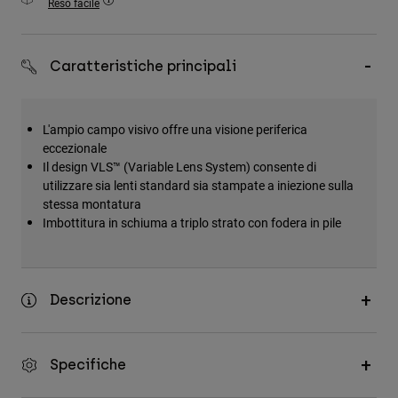
Reso facile
Accessori
Tutti gli accessori
Caratteristiche principali
Borse e zaini
Cappelli e Berretti
L'ampio campo visivo offre una visione periferica
Vedi tutto
eccezionale
Il design VLS™ (Variable Lens System) consente di
utilizzare sia lenti standard sia stampate a iniezione sulla
stessa montatura
Imbottitura in schiuma a triplo strato con fodera in pile
Descrizione
Specifiche