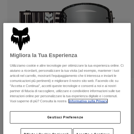
Pantaloni & Pantaloncini
Protezioni
Pantaloni
Camicie
Pantaloni
Maschere
Vedi tutto
Guanti
Calze
Pantaloncini
Vedi tutto
Giacche
Giacche
Donna
Protezioni
Migliora la Tua Esperienza
T-shirt
Guanti
Moto
Maschere
Felpe
Utilizziamo cookie e altre tecnologie per ottimizzare la tua esperienza online. Ci
Protezioni
aiutano a ricordarti, personalizzare la tua visita (ad esempio, mantener i tuoi
Caschi
Giacche
articoli nel carrello, mostrarti l’equipaggiamento che ti interessa e inviarti le
Calze
Maglie​
comunicazioni più pertinenti) e migliorare il nostro sito web. Facendo clic su
Pantaloni & Pantaloncini
Maschere
"Accetta e Continua", accetti queste tecnologie e consenti a noi e ai nostri
Maschera Main Diffuse Mirrored Lens
Pantaloni
partner di fiducia di raccogliere, utilizzare e condividere informazioni sulle tue
Edizione Speciale
Borse e accessori
Camicie
interazioni online per personalizzare la tua esperienza digitale e i contenuti.
Stivali
Calze
Vuoi saperne di più? Consulta la nostra
Informativa sulla Privacy
.
Vedi tutto
Prodotto n.
38618
Parti di ricambio
Protezioni
Accessori
Gestisci Preferenze
Guanti
€ 49.99
Bambini
Maschere
Parti di ricambio
Scopri il kit completo
.
qui