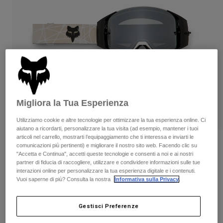
Pantaloni & Pantaloncini
Protezioni
Pantaloni
Camicie
Pantaloni
Maschere
Vedi tutto
Guanti
Calze
Pantaloncini
Vedi tutto
Giacche
Giacche
Donna
Protezioni
T-shirt
Guanti
Moto
Migliora la Tua Esperienza
Maschere
Felpe
Protezioni
Caschi
Utilizziamo cookie e altre tecnologie per ottimizzare la tua esperienza online. Ci
Giacche
aiutano a ricordarti, personalizzare la tua visita (ad esempio, mantener i tuoi
Calze
Maglie​
articoli nel carrello, mostrarti l’equipaggiamento che ti interessa e inviarti le
Pantaloni & Pantaloncini
Maschere
Maschera Mtb Vue Max Diffuse
comunicazioni più pertinenti) e migliorare il nostro sito web. Facendo clic su
Pantaloni
"Accetta e Continua", accetti queste tecnologie e consenti a noi e ai nostri
Edizione Speciale
Borse e accessori
Camicie
partner di fiducia di raccogliere, utilizzare e condividere informazioni sulle tue
Stivali
Calze
interazioni online per personalizzare la tua esperienza digitale e i contenuti.
Vedi tutto
Prodotto n.
38263
Parti di ricambio
Vuoi saperne di più? Consulta la nostra
Informativa sulla Privacy
.
Protezioni
Accessori
Guanti
€ 149.99
Gestisci Preferenze
Bambini
Maschere
Parti di ricambio
Scopri il kit completo
.
qui