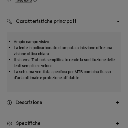
Reso facile
Accessori
Tutti gli accessori
Caratteristiche principali
Borse e zaini
Cappelli e Berretti
Ampio campo visivo
Vedi tutto
La lente in policarbonato stampata a iniezione offre una
visione ottica chiara
Il sistema TruLock semplificato rende la sostituzione delle
lenti semplice e veloce
La schiuma ventilata specifica per MTB combina flusso
d’aria ottimale e protezione affidabile
Descrizione
Specifiche