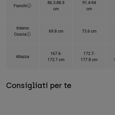
86.3-88.9
91.4-94
Fianchi
cm
cm
Interno
69.8 cm
73.6 cm
Coscia
167.6-
172.7-
Altezza
172.7 cm
177.8 cm
Consigliati per te