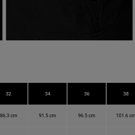
32
34
36
38
86.3 cm
91.5 cm
96.5 cm
101.6 c