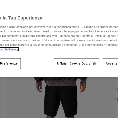
a la Tua Esperienza
ookie e altre tecnologie per ottimizzare la tua esperienza online. Ci aiutano a ricordarti, person
mpio, mantener i tuoi articoli nel carrello, mostrarti l’equipaggiamento che ti interessa e inviarti
C
 più pertinenti) e migliorare il nostro sito web. Facendo clic su "Accetta e Continua", accetti 
onsenti a noi e ai nostri partner di fiducia di raccogliere, utilizzare e condividere informazioni 
nline per personalizzare la tua esperienza digitale e i contenuti. Vuoi saperne di più? Consulta 
 sulla Privacy
.
 Preferenze
Rifiuta i Cookie Opzionali
Accetta