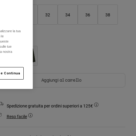
28
30
32
34
36
38
alizzare la tua
 le
olore -
Nero
queste
sulle tue
la nostra
selezionato
 e Continua
Aggiungi al carrello
Spedizione gratuita per ordini superiori a 125€
Reso facile