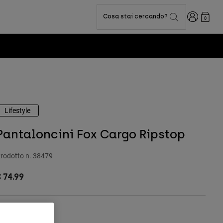
Accedi
Cosa stai cercando?
0
Lifestyle
Pantaloncini Fox Cargo Ripstop
rodotto n.
38479
 74.99
Tabella taglie