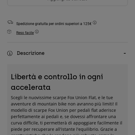
Accessori
Tutti gli accessori
Spedizione gratuita per ordini superiori a 125€
Borse e zaini
Reso facile
Cappelli e Berretti
Vedi tutto
Descrizione
Libertà e controllo in ogni
accelerata
Scegli le nuovissime scarpe Fox Union Flat, e le tue
avventure di mountain bike non avranno più limiti! Il
modello di scarpe Fox Union per pedali flat aderisce
perfettamente ai pedali e, se dovessi affrontare una
curva difficile, ti permetterà di appoggiare facilmente il
piede per recuperare all'istante l'equilibrio. Grazie a