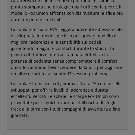
caratteristiche che le rendono più robuste, come la
punta stampata che protegge dagli urti con le pietre, il
modello Fox Union affronta con disinvoltura le sfide più
dure dei percorsi di trail.
La suola interna in EVA, leggera aderente ed essenziale,
è sviluppata in modo specifico per questo modello e
migliora l'aderenza e la sensibilità sui pedali
garantendo maggiore comfort durante lo sforzo. La
piastra di rinforzo interna stampata ottimizza la
potenza di pedalata senza compromettere il comfort
quando cammini. Devi scendere dalla bici per aggirare
un albero caduto sui sentieri? Nessun problema!
La suola è in mescola di gomma Ultratac™, con tasselli
sviluppati per offrire livelli di aderenza e durata
eccellenti. Versatili e sobrie, le scarpe Fox Union sono
progettate per seguirti ovunque, dall'uscita di single
track alla birra con i tuoi compagni di avventura a fine
giornata.