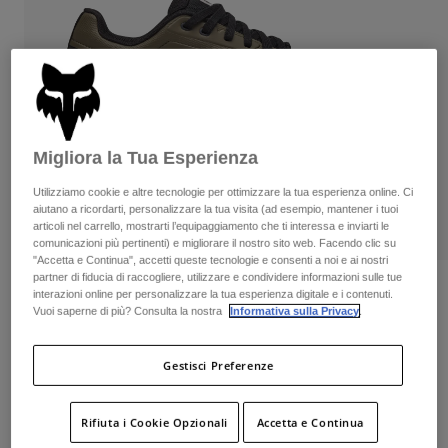
Pantaloni & Pantaloncini
Protezioni
Pantaloni
Camicie
Pantaloni
Maschere
Vedi tutto
Guanti
Calze
Pantaloncini
Vedi tutto
Giacche
Giacche
Donna
Migliora la Tua Esperienza
Protezioni
T-shirt
Guanti
Moto
Utilizziamo cookie e altre tecnologie per ottimizzare la tua esperienza online. Ci
aiutano a ricordarti, personalizzare la tua visita (ad esempio, mantener i tuoi
Maschere
Felpe
articoli nel carrello, mostrarti l’equipaggiamento che ti interessa e inviarti le
Protezioni
Caschi
comunicazioni più pertinenti) e migliorare il nostro sito web. Facendo clic su
Giacche
"Accetta e Continua", accetti queste tecnologie e consenti a noi e ai nostri
Calze
Maglie​
partner di fiducia di raccogliere, utilizzare e condividere informazioni sulle tue
Pantaloni & Pantaloncini
Maschere
Recensioni
interazioni online per personalizzare la tua esperienza digitale e i contenuti.
Pantaloni
Borse e accessori
Vuoi saperne di più? Consulta la nostra
Informativa sulla Privacy
.
Camicie
Scarpe Fox Union Flat
Stivali
Calze
Vedi tutto
Parti di ricambio
Protezioni
Gestisci Preferenze
Prodotto n.
29354
Accessori
Guanti
Price reduced from
to
€ 149.99
€ 97.49
35% OFF
Rifiuta i Cookie Opzionali
Accetta e Continua
Bambini
Maschere
Parti di ricambio