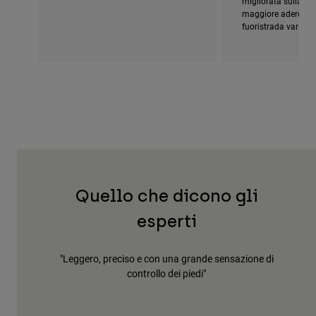
migliorata sulla su
maggiore aderenza 
fuoristrada variabili
Quello che dicono gli
esperti
a che si
"Leggero, preciso e con una grande sensazione di
"Gl
 rendono
controllo dei piedi"
ato"