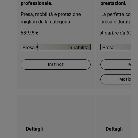
professionale.
prestazioni.
Presa, mobilità e protezione
La perfetta comb
migliori della categoria
presa e durata
539.99€
A partire da 399.
Presa
Durabilità
Presa
Instinct
Moti
Motion O
Dettagli
Dettagli