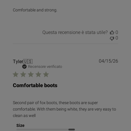
Comfortable and strong.
Questa recensione è stata utile?
0
0
Data
Tyler
🇺🇸
04/15/26
di
Recensore verificato
pubbl
Comfortable boots
Second pair of fox boots, these boots are super
comfortable. With them being white, they are very easy to
clean as well
Size