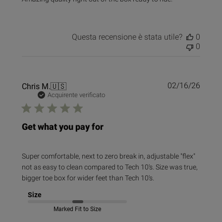
Questa recensione è stata utile?
0
0
Data
Chris M.
🇺🇸
02/16/26
di
Acquirente verificato
pubbl
Get what you pay for
Super comfortable, next to zero break in, adjustable "flex"
not as easy to clean compared to Tech 10's. Size was true,
bigger toe box for wider feet than Tech 10's.
Size
Marked Fit to Size