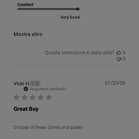
Comfort
Very Good
Mostra altro
Questa recensione è stata utile?
0
0
Data
Vicki H.
🇬🇧
01/23/26
di
Acquirente verificato
pubbl
Great Buy
2nd pair of these. Comfy and quality