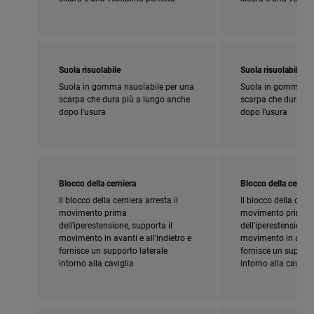
Suola risuolabile
Suola risuolabile
Suola in gomma risuolabile per una
Suola in gomma ris
scarpa che dura più a lungo anche
scarpa che dura pi
dopo l'usura
dopo l'usura
Blocco della cerniera
Blocco della cernier
Il blocco della cerniera arresta il
Il blocco della cerni
movimento prima
movimento prima
dell'iperestensione, supporta il
dell'iperestensione,
movimento in avanti e all'indietro e
movimento in avanti 
fornisce un supporto laterale
fornisce un support
intorno alla caviglia
intorno alla cavigli