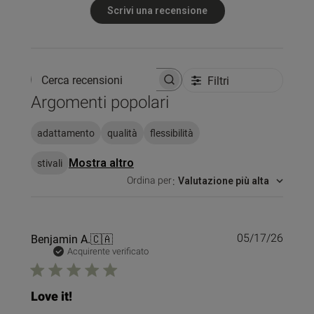
Scrivi una recensione
Filtri
Cerca recensioni
Argomenti popolari
adattamento
qualità
flessibilità
stivali
Mostra altro
Ordina per
:
Valutazione più alta
Data
Benjamin A.
🇨🇦
05/17/26
di
Acquirente verificato
pubbl
Love it!