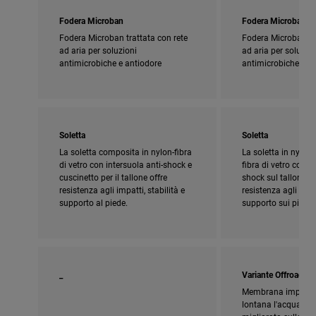
Fodera Microban
Fodera Microban
Fodera Microban trattata con rete
Fodera Microban tra
ad aria per soluzioni
ad aria per soluzion
antimicrobiche e antiodore
antimicrobiche e a
Soletta
Soletta
La soletta composita in nylon-fibra
La soletta in nylon
di vetro con intersuola anti-shock e
fibra di vetro con c
cuscinetto per il tallone offre
shock sul tallone f
resistenza agli impatti, stabilità e
resistenza agli urti, 
supporto al piede.
supporto sui pioli.
_
Variante Offroad
Membrana impermea
lontana l'acqua. La