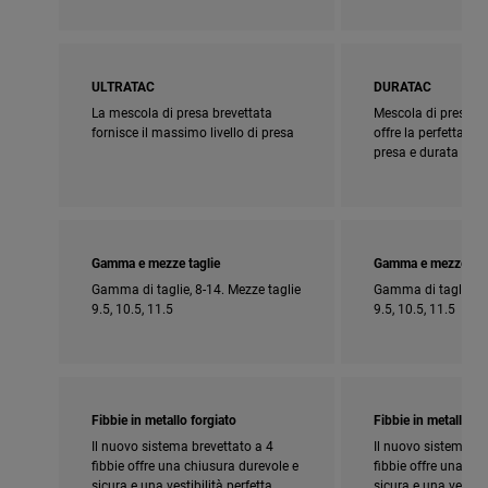
ULTRATAC
DURATAC
La mescola di presa brevettata
Mescola di presa br
fornisce il massimo livello di presa
offre la perfetta c
presa e durata
Gamma e mezze taglie
Gamma e mezze tag
Gamma di taglie, 8-14. Mezze taglie
Gamma di taglie, 8-
9.5, 10.5, 11.5
9.5, 10.5, 11.5
Fibbie in metallo forgiato
Fibbie in metallo fo
Il nuovo sistema brevettato a 4
Il nuovo sistema br
fibbie offre una chiusura durevole e
fibbie offre una ch
sicura e una vestibilità perfetta
sicura e una vestibi