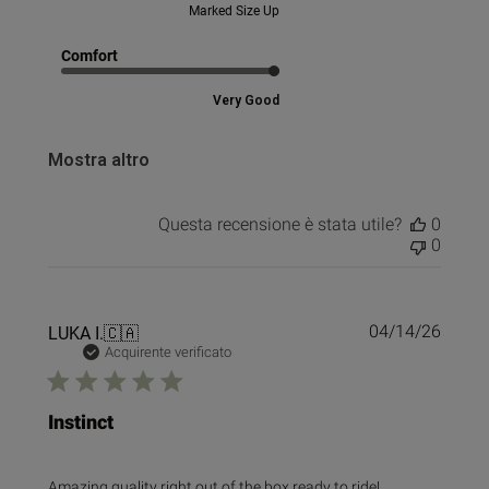
Marked Size Up
Comfort
Very Good
Mostra altro
Questa recensione è stata utile?
0
0
Data
LUKA I.
🇨🇦
04/14/26
di
Acquirente verificato
pubbl
Instinct
Amazing quality right out of the box ready to ride!