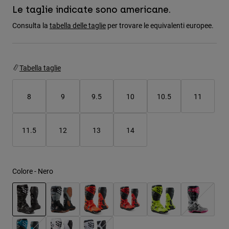
Giacche
Esplora Moto
Le taglie indicate sono americane.
T-shirt
Calze
Consulta la
tabella delle taglie
per trovare le equivalenti europee.
Felpe
Vedi tutto
Product Help
Vedi tutto
Esplora MTB
Guida all'attrezzatura per motocross
Tabella taglie
Abbigliamento Casual
Product Help
Accessori
Guida alla cura del casco
8
9
9.5
10
10.5
11
Guida all'attrezzatura per MTB
Tops
Guida alla cura degli Stivali
Cappelli e Berretti
Felpe
Guida alla cura del casco
Borse e zaini
11.5
12
13
14
Giacche
Calzini
Pantaloni​
Adesivi
Pantaloncini
Altri Accessori
Colore -
Nero
Costumi
Vedi tutto
Vedi tutto
selezionato