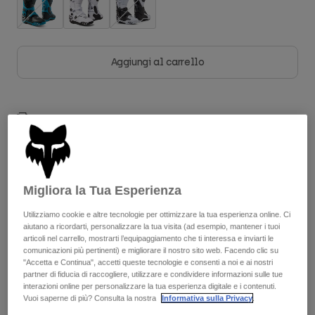
Accessori
Tutti gli accessori
Aggiungi al carrello
Borse e zaini
Cappelli e Berretti
Vedi tutto
Spedizione gratuita per ordini superiori a 125€
Reso facile
Migliora la Tua Esperienza
Descrizione
Utilizziamo cookie e altre tecnologie per ottimizzare la tua esperienza online. Ci
aiutano a ricordarti, personalizzare la tua visita (ad esempio, mantener i tuoi
articoli nel carrello, mostrarti l’equipaggiamento che ti interessa e inviarti le
Rivisitato e con una nuova forma ulteriormente migliorata, lo
comunicazioni più pertinenti) e migliorare il nostro sito web. Facendo clic su
stivale Instinct offre prestazioni elevate appena lo indossi.
"Accetta e Continua", accetti queste tecnologie e consenti a noi e ai nostri
Un'altra novità di questo stivale da motocross di livello
partner di fiducia di raccogliere, utilizzare e condividere informazioni sulle tue
interazioni online per personalizzare la tua esperienza digitale e i contenuti.
professionale è il nuovo sistema di chiusura con fibbia
Vuoi saperne di più? Consulta la nostra
Informativa sulla Privacy
.
brevettato, che fornisce chiusura affidabile e vestibilità