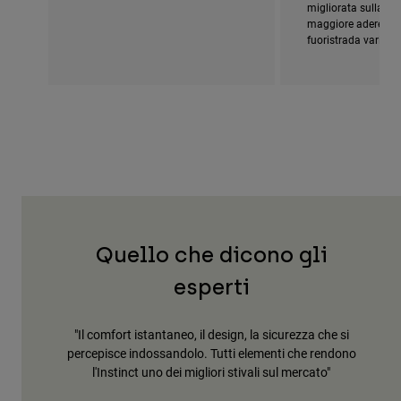
migliorata sulla su
maggiore aderenza 
fuoristrada variabili
Quello che dicono gli
esperti
a che si
"Leggero, preciso e con una grande sensazione di
"Gl
 rendono
controllo dei piedi"
ato"