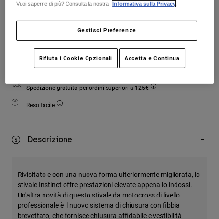
Vuoi saperne di più? Consulta la nostra
Informativa sulla Privacy
.
Accessori
Tutti gli accessori
Gestisci Preferenze
Borse e zaini
Aggiungi al carrello
Rifiuta i Cookie Opzionali
Accetta e Continua
Cappelli e Berretti
Vedi tutto
Spedizione gratuita per ordini superiori a 125€
Reso facile
Descrizione
Rivisitato e con una nuova forma ulteriormente migliorata, lo
stivale Instinct offre prestazioni elevate appena lo indossi.
Un'altra novità di questo stivale da motocross di livello
professionale è il nuovo sistema di chiusura con fibbia
brevettato, che fornisce chiusura affidabile e vestibilità