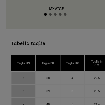
- Enduro21
Tabella taglie
Taglia In
Taglia US
Taglia EU
Taglia UK
Cm
5
38
4
22.5
6
39
5
23.5
7
40
6
24.4