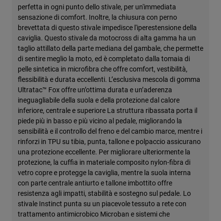
perfetta in ogni punto dello stivale, per un'immediata
sensazione di comfort. Inoltre, la chiusura con perno
brevettata di questo stivale impedisce l'iperestensione della
caviglia. Questo stivale da motocross di alta gamma ha un
taglio attillato della parte mediana del gambale, che permette
di sentire meglio la moto, ed è completato dalla tomaia di
pelle sintetica in microfibra che offre comfort, vestibilità,
flessibilità e durata eccellenti. L’esclusiva mescola di gomma
Ultratac™ Fox offre un’ottima durata e un’aderenza
ineguagliabile della suola e della protezione dal calore
inferiore, centrale e superiore La struttura ribassata porta il
piede più in basso e più vicino al pedale, migliorando la
sensibilità e il controllo del freno e del cambio marce, mentre i
rinforzi in TPU su tibia, punta, tallone e polpaccio assicurano
una protezione eccellente. Per migliorare ulteriormente la
protezione, la cuffia in materiale composito nylon-fibra di
vetro copre e protegge la caviglia, mentre la suola interna
con parte centrale antiurto e tallone imbottito offre
resistenza agli impatti, stabilità e sostegno sul pedale. Lo
stivale Instinct punta su un piacevole tessuto a rete con
trattamento antimicrobico Microban e sistemi che