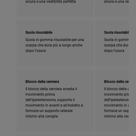
sicura e una vestibilità perfetta
sicura e una vestibi
Suola risuolabile
Suola risuolabile
Suola in gomma risuolabile per una
Suola in gomma ris
scarpa che dura più a lungo anche
scarpa che dura pi
dopo l'usura
dopo l'usura
Blocco della cerniera
Blocco della cernier
Il blocco della cerniera arresta il
Il blocco della cerni
movimento prima
movimento prima
dell'iperestensione, supporta il
dell'iperestensione,
movimento in avanti e all'indietro e
movimento in avanti 
fornisce un supporto laterale
fornisce un support
intorno alla caviglia
intorno alla cavigli