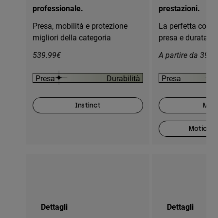
professionale.
prestazioni.
Presa, mobilità e protezione
La perfetta comb
migliori della categoria
presa e durata
539.99€
A partire da 399.
Presa
Durabilità
Presa
Instinct
Moti
Motion O
Dettagli
Dettagli