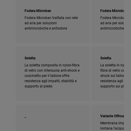
Fodera Microban
Fodera Microban
Fodera Microban trattata con rete
Fodera Microban tra
ad aria per soluzioni
ad aria per soluzion
antimicrobiche e antiodore
antimicrobiche e a
Soletta
Soletta
La soletta composita in nylon-fibra
La soletta in nylon
di vetro con intersuola anti-shock e
fibra di vetro con c
cuscinetto per il tallone offre
shock sul tallone f
resistenza agli impatti, stabilità e
resistenza agli urti, 
supporto al piede.
supporto sui pioli.
_
Variante Offroad
Membrana impermea
lontana l'acqua. La