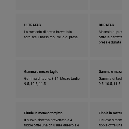
ULTRATAC
DURATAC
La mescola di presa brevettata
Mescola di presa br
fornisce il massimo livello di presa
offre la perfetta c
presa e durata
Gamma e mezze taglie
Gamma e mezze tag
Gamma di taglie, 8-14. Mezze taglie
Gamma di taglie, 8-
9.5, 10.5, 11.5
9.5, 10.5, 11.5
Fibbie in metallo forgiato
Fibbie in metallo fo
Il nuovo sistema brevettato a 4
Il nuovo sistema br
fibbie offre una chiusura durevole e
fibbie offre una ch