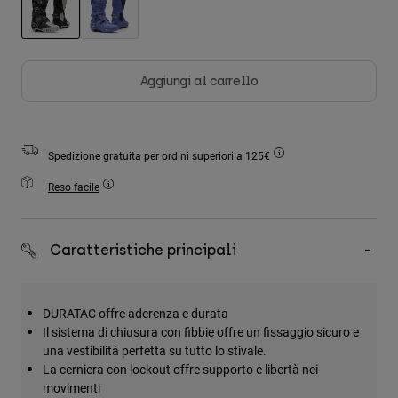
Accessori
selezionato
Tutti gli accessori
Borse e zaini
Aggiungi al carrello
Cappelli e Berretti
Vedi tutto
Spedizione gratuita per ordini superiori a 125€
Reso facile
Caratteristiche principali
DURATAC offre aderenza e durata
Il sistema di chiusura con fibbie offre un fissaggio sicuro e
una vestibilità perfetta su tutto lo stivale.
La cerniera con lockout offre supporto e libertà nei
movimenti