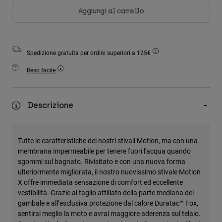
Accessori
Aggiungi al carrello
Tutti gli accessori
Borse e zaini
Spedizione gratuita per ordini superiori a 125€
Cappelli e Berretti
Reso facile
Vedi tutto
Descrizione
Tutte le caratteristiche dei nostri stivali Motion, ma con una
membrana impermeabile per tenere fuori l'acqua quando
sgommi sul bagnato. Rivisitato e con una nuova forma
ulteriormente migliorata, il nostro nuovissimo stivale Motion
X offre immediata sensazione di comfort ed eccellente
vestibilità. Grazie al taglio attillato della parte mediana del
gambale e all’esclusiva protezione dal calore Duratac™ Fox,
sentirai meglio la moto e avrai maggiore aderenza sul telaio.