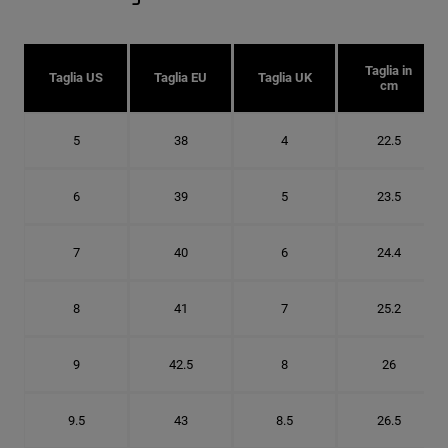
Taglia in
Taglia US
Taglia EU
Taglia UK
cm
5
38
4
22.5
6
39
5
23.5
7
40
6
24.4
8
41
7
25.2
9
42.5
8
26
9.5
43
8.5
26.5