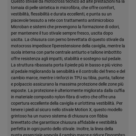
Questo stivale da motocross tecnico ad alte prestazioni ha la
tomaia di pelle sintetica in microfibra, che offre comfort,
vestibilità, flessibilità e durata eccellenti, e punta su un
piacevole tessuto a rete con trattamento antimicrobico
Microban e sistemi che prevengono la formazione di odori,
per mantenere il tuo stivale sempre fresco, uscita dopo
uscita. La chiusura con perno brevettata di questo stivale da
motocross impedisce l'iperestensione della caviglia, mentre la
suola interna con parte centrale antiurto e tallone imbottito
offre resistenza agli impatti, stabilità e sostegno sul pedale.
La struttura ribassata porta il piede più in basso e più vicino
al pedale migliorando la sensibilità e il controllo del freno e del
cambio marce, mentre i rinforzi in TPU su tibia, punta, tallone
e polpaccio assicurano la massima protezione delle zone più
esposte. La protezione è ulteriormente migliorata dalla cuffia
in materiale composito nylon-fibra di vetro che offre una
copertura eccellente della caviglia e un’ottima vestibilità. Per
tenere i piedi al sicuro nello stivale Motion X, questo modello
grintoso ha un nuovo sistema di chiusura con fibbia
brevettato che garantisce chiusura affidabile e vestibilità
perfetta in ogni punto dello stivale. Inoltre, la linea della
punta essenziale agevola il cambio marce e riduce l’ingombro