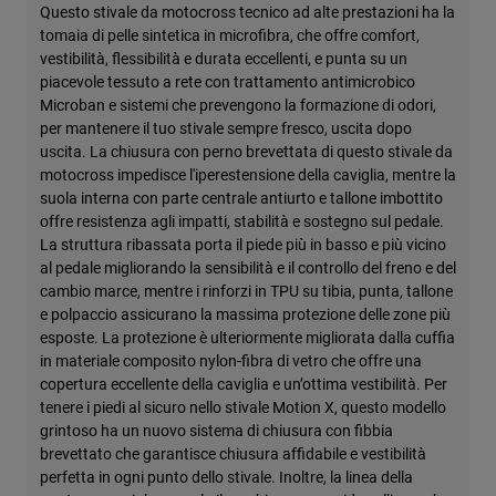
Questo stivale da motocross tecnico ad alte prestazioni ha la
tomaia di pelle sintetica in microfibra, che offre comfort,
vestibilità, flessibilità e durata eccellenti, e punta su un
piacevole tessuto a rete con trattamento antimicrobico
Microban e sistemi che prevengono la formazione di odori,
per mantenere il tuo stivale sempre fresco, uscita dopo
uscita. La chiusura con perno brevettata di questo stivale da
motocross impedisce l'iperestensione della caviglia, mentre la
suola interna con parte centrale antiurto e tallone imbottito
offre resistenza agli impatti, stabilità e sostegno sul pedale.
La struttura ribassata porta il piede più in basso e più vicino
al pedale migliorando la sensibilità e il controllo del freno e del
cambio marce, mentre i rinforzi in TPU su tibia, punta, tallone
e polpaccio assicurano la massima protezione delle zone più
esposte. La protezione è ulteriormente migliorata dalla cuffia
in materiale composito nylon-fibra di vetro che offre una
copertura eccellente della caviglia e un’ottima vestibilità. Per
tenere i piedi al sicuro nello stivale Motion X, questo modello
grintoso ha un nuovo sistema di chiusura con fibbia
brevettato che garantisce chiusura affidabile e vestibilità
perfetta in ogni punto dello stivale. Inoltre, la linea della