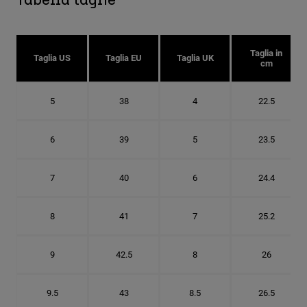
Tabella taglie
Taglia in
Taglia US
Taglia EU
Taglia UK
cm
5
38
4
22.5
6
39
5
23.5
7
40
6
24.4
8
41
7
25.2
9
42.5
8
26
9.5
43
8.5
26.5