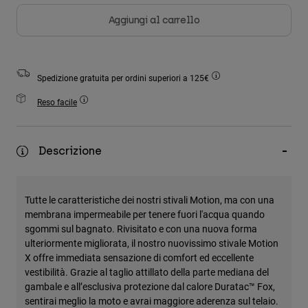
Accessori
Aggiungi al carrello
Tutti gli accessori
Borse e zaini
Spedizione gratuita per ordini superiori a 125€
Cappelli e Berretti
Reso facile
Vedi tutto
Descrizione
Tutte le caratteristiche dei nostri stivali Motion, ma con una
membrana impermeabile per tenere fuori l'acqua quando
sgommi sul bagnato. Rivisitato e con una nuova forma
ulteriormente migliorata, il nostro nuovissimo stivale Motion
X offre immediata sensazione di comfort ed eccellente
vestibilità. Grazie al taglio attillato della parte mediana del
gambale e all’esclusiva protezione dal calore Duratac™ Fox,
sentirai meglio la moto e avrai maggiore aderenza sul telaio.