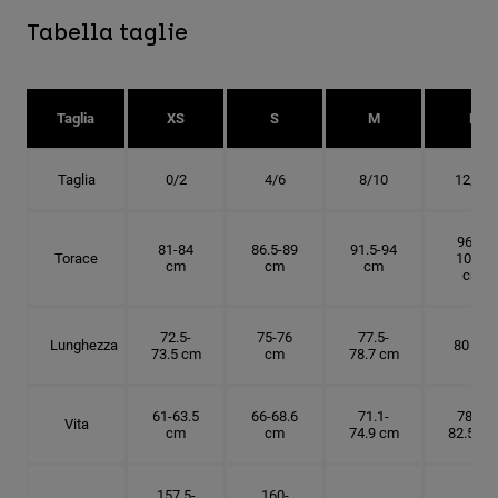
Tabella taglie
Taglia
XS
S
M
L
Taglia
0/2
4/6
8/10
12/14
96.5-
81-84
86.5-89
91.5-94
Torace
101.5
cm
cm
cm
cm
72.5-
75-76
77.5-
Lunghezza
80 cm
73.5 cm
cm
78.7 cm
61-63.5
66-68.6
71.1-
78.7-
Vita
cm
cm
74.9 cm
82.5 cm
157.5-
160-