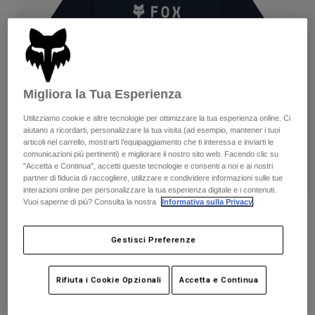
Pantaloni & Pantaloncini
Protezioni
Pantaloni
Camicie
Pantaloni
Maschere
Vedi tutto
Guanti
Calze
Pantaloncini
Vedi tutto
Giacche
Migliora la Tua Esperienza
Giacche
Donna
Protezioni
Utilizziamo cookie e altre tecnologie per ottimizzare la tua esperienza online. Ci
aiutano a ricordarti, personalizzare la tua visita (ad esempio, mantener i tuoi
T-shirt
Guanti
Moto
articoli nel carrello, mostrarti l’equipaggiamento che ti interessa e inviarti le
Maschere
Felpe
comunicazioni più pertinenti) e migliorare il nostro sito web. Facendo clic su
Protezioni
"Accetta e Continua", accetti queste tecnologie e consenti a noi e ai nostri
Caschi
Giacche
partner di fiducia di raccogliere, utilizzare e condividere informazioni sulle tue
Calze
Maglie​
interazioni online per personalizzare la tua esperienza digitale e i contenuti.
Pantaloni & Pantaloncini
Maschere
Vuoi saperne di più? Consulta la nostra
Informativa sulla Privacy
.
Pantaloni
Borse e accessori
T-shirt da donna Absolute
Camicie
Stivali
Calze
Gestisci Preferenze
Vedi tutto
Prodotto n.
39405
Parti di ricambio
Protezioni
Accessori
Guanti
€ 34.99
Rifiuta i Cookie Opzionali
Accetta e Continua
Bambini
Maschere
Parti di ricambio