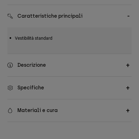
Accessori
Caratteristiche principali
Tutti gli accessori
Borse e zaini
Vestibilità standard
Cappelli e Berretti
Vedi tutto
Descrizione
Specifiche
Materiali e cura