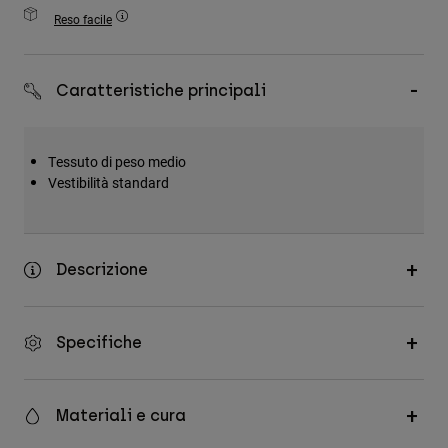
Accessori
Reso facile
Tutti gli accessori
Caratteristiche principali
Borse e zaini
Cappelli e Berretti
Vedi tutto
Tessuto di peso medio
Vestibilità standard
Descrizione
Specifiche
Materiali e cura