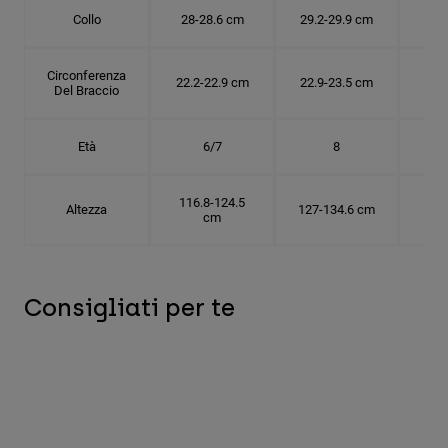
Collo
28-28.6 cm
29.2-29.9 cm
30.
Circonferenza
22.2-22.9 cm
22.9-23.5 cm
24.
Del Braccio
Età
6/7
8
116.8-124.5
Altezza
127-134.6 cm
137
cm
Consigliati per te