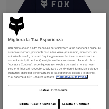
Pantaloni & Pantaloncini
Protezioni
Pantaloni
Camicie
Pantaloni
Maschere
Vedi tutto
Guanti
Calze
Pantaloncini
Vedi tutto
Giacche
Giacche
Donna
Migliora la Tua Esperienza
Protezioni
T-shirt
Guanti
Moto
Utilizziamo cookie e altre tecnologie per ottimizzare la tua esperienza online. Ci
aiutano a ricordarti, personalizzare la tua visita (ad esempio, mantener i tuoi
Maschere
Felpe
articoli nel carrello, mostrarti l’equipaggiamento che ti interessa e inviarti le
Protezioni
Caschi
comunicazioni più pertinenti) e migliorare il nostro sito web. Facendo clic su
Giacche
Calze
"Accetta e Continua", accetti queste tecnologie e consenti a noi e ai nostri
Maglie​
Pantaloni & Pantaloncini
partner di fiducia di raccogliere, utilizzare e condividere informazioni sulle tue
Maschere
interazioni online per personalizzare la tua esperienza digitale e i contenuti.
Pantaloni
Borse e accessori
Camicie
Recensioni
Vuoi saperne di più? Consulta la nostra
Informativa sulla Privacy
.
Stivali
Calze
Vedi tutto
T-shirt da ragazzo Absolute
Parti di ricambio
Protezioni
Gestisci Preferenze
Accessori
Guanti
Prodotto n.
39613
Bambini
Maschere
Rifiuta i Cookie Opzionali
Accetta e Continua
Parti di ricambio
€ 24.99