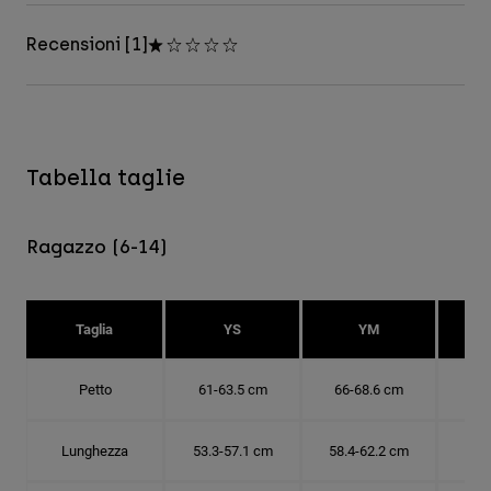
Recensioni [1]
Tabella taglie
Ragazzo (6-14)
Taglia
YS
YM
Petto
61-63.5 cm
66-68.6 cm
71-
Lunghezza
53.3-57.1 cm
58.4-62.2 cm
63.