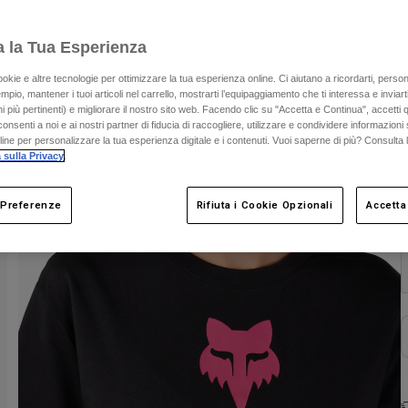
a la Tua Esperienza
ookie e altre tecnologie per ottimizzare la tua esperienza online. Ci aiutano a ricordarti, person
mpio, mantener i tuoi articoli nel carrello, mostrarti l’equipaggiamento che ti interessa e inviarti
 più pertinenti) e migliorare il nostro sito web. Facendo clic su "Accetta e Continua", accetti 
onsenti a noi e ai nostri partner di fiducia di raccogliere, utilizzare e condividere informazioni 
nline per personalizzare la tua esperienza digitale e i contenuti. Vuoi saperne di più? Consulta 
C
 sulla Privacy
.
 Preferenze
Rifiuta i Cookie Opzionali
Accetta