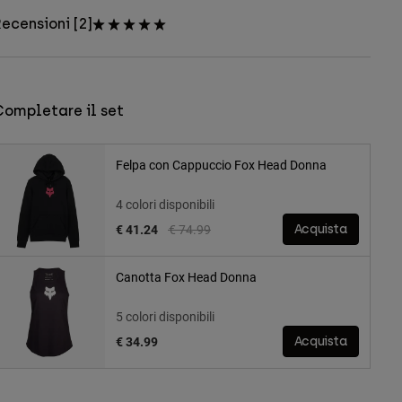
ecensioni [2]
Completare il set
Felpa con Cappuccio Fox Head Donna
4 colori disponibili
Price reduced from
to
€ 41.24
€ 74.99
Acquista
Canotta Fox Head Donna
5 colori disponibili
€ 34.99
Acquista