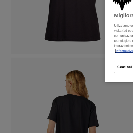
Miglior
Utilizziamo c
visita (ad ese
comunicazioni
tecnologie e c
interazioni o
Informativa
Gestisci