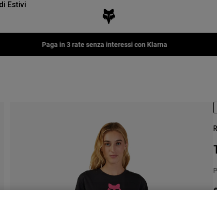
di Estivi
Paga in 3 rate senza interessi con Klarna
R
P
€