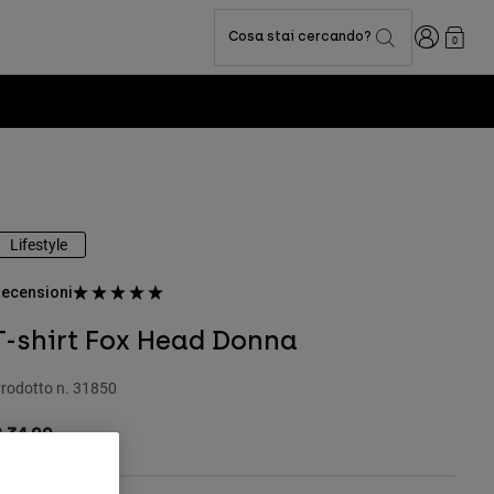
Accedi
Cosa stai cercando?
0
Lifestyle
ecensioni
T-shirt Fox Head Donna
rodotto n.
31850
 34.99