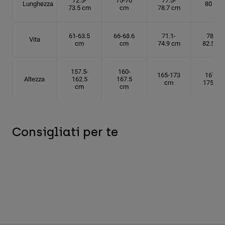
72.5-
75-76
77.5-
Lunghezza
80 cm
73.5 cm
cm
78.7 cm
61-63.5
66-68.6
71.1-
78.7-
Vita
cm
cm
74.9 cm
82.5 cm
157.5-
160-
165-173
167.5-
Altezza
162.5
167.5
cm
175 cm
cm
cm
Consigliati per te