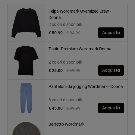
Felpa Wordmark Oversized Crew -
Donna
2 colori disponibili
Price reduced from
to
€ 50.99
€ 84.99
Acquista
T-shirt Premium Wordmark Donna
2 colori disponibili
Price reduced from
to
€ 25.00
€ 49.99
Acquista
Pantaloni da jogging Wordmark - Donna
3 colori disponibili
Price reduced from
to
€ 45.00
€ 89.99
Acquista
Berretto Wordmark