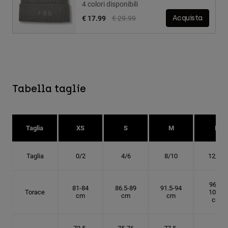
4 colori disponibili
Price reduced from
to
€ 17.99
€ 29.99
Acquista
Tabella taglie
Taglia
XS
S
M
L
Taglia
0/2
4/6
8/10
12/14
96.5-
81-84
86.5-89
91.5-94
Torace
101.5
cm
cm
cm
cm