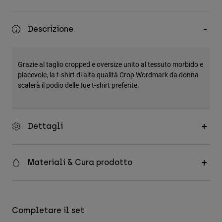
Accessori
Descrizione
Tutti gli accessori
Borse e zaini
Cappelli e Berretti
Grazie al taglio cropped e oversize unito al tessuto morbido e
piacevole, la t-shirt di alta qualità Crop Wordmark da donna
Vedi tutto
scalerà il podio delle tue t-shirt preferite.
Dettagli
Materiali & Cura prodotto
Completare il set