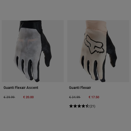
Guanti Flexair Ascent
Guanti Flexair
Price reduced from
to
€ 20.00
Price reduced from
to
€ 17.50
€ 39.99
€ 34.99
(21)