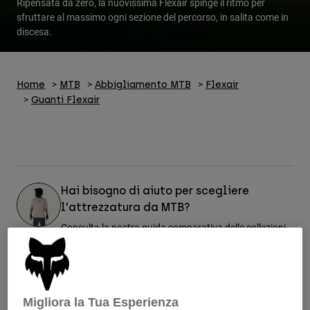
Ripensata da zero, la nuovissima Flexair spinge il ritmo per
Pantaloni & Pantaloncini
Protezioni
sfruttare al massimo ogni sezione del percorso, in salita come in
Pantaloni
Camicie
discesa.
Pantaloni
Maschere
Vedi tutto
Guanti
Calze
Pantaloncini
Vedi tutto
Giacche
Home
MTB
Abbigliamento MTB
Flexair
Giacche
Donna
Guanti Flexair
Protezioni
T-shirt
Guanti
Moto
Maschere
Felpe
Protezioni
Caschi
Giacche
Calze
Maglie​
Hai bisogno di aiuto per scegliere
Pantaloni & Pantaloncini
Maschere
l'attrezzatura da MTB?
Pantaloni
Borse e accessori
Camicie
Consulta la nostra guida comparativa delle collezioni
Stivali
Calze
Vedi tutto
per trovare quella più adatta a te.
Parti di ricambio
Protezioni
Accessori
Guanti
Visualizza la guida
Bambini
Maschere
Parti di ricambio
Migliora la Tua Esperienza