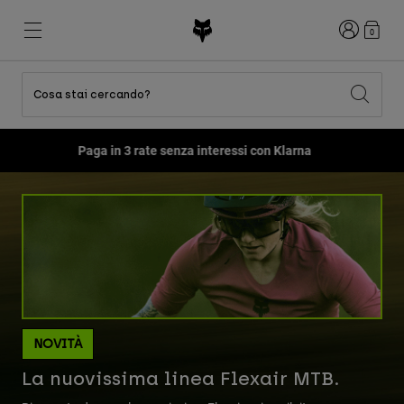
Accedi
0
Cosa stai cercando?
Tutti gli articoli in sconto
Novità e tendenze
Novità e tendenze
Novità e tendenze
Nuovi Arrivi
Nuovi Arrivi
Nuovi Arrivi
Paga in 3 rate senza interessi con Klarna
Best sellers
Best sellers
Best sellers
MTB
Flexair
Second Nature
Fox Lab
Second Nature
Completi
Fanwear
Completi
Collezione Bambino
Keylooks
Caschi
Collezione Bambino
Esplora Lifestyle
Scarpe
Uomo
Maglie
Caschi
Giacche
Caschi
T-shirt
Pantaloni
Stivali
NOVITÀ
Felpe
Scarpe
Pantaloncini
La nuovissima linea Flexair MTB.
Giacche
Maglie
Guanti
Maglie