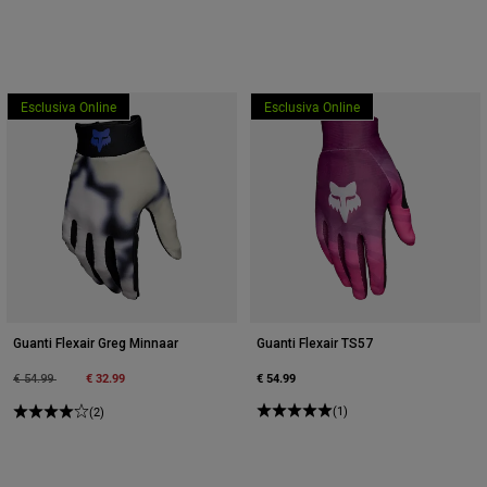
Esclusiva Online
Esclusiva Online
Guanti Flexair Greg Minnaar
Guanti Flexair TS57
Price reduced from
to
€ 32.99
€ 54.99
€ 54.99
(1)
(2)