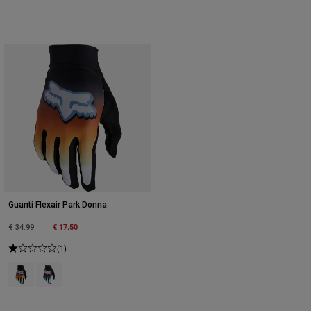
Guanti Flexair Park Donna
Price reduced from
to
€ 17.50
€ 34.99
(1)
Product swatch type of Arancione bruciato.
Product swatch type of Verde giada.