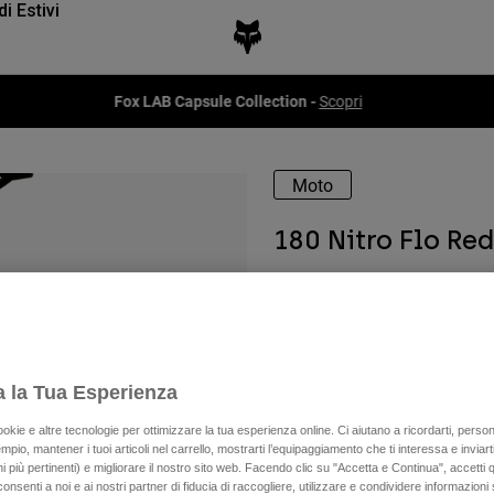
di Estivi
Fox LAB Capsule Collection -
Scopri
Moto
180 Nitro Flo Red
Disponibile in 6 colori:
a la Tua Esperienza
ookie e altre tecnologie per ottimizzare la tua esperienza online. Ci aiutano a ricordarti, person
mpio, mantener i tuoi articoli nel carrello, mostrarti l’equipaggiamento che ti interessa e inviarti
 più pertinenti) e migliorare il nostro sito web. Facendo clic su "Accetta e Continua", accetti 
onsenti a noi e ai nostri partner di fiducia di raccogliere, utilizzare e condividere informazioni 