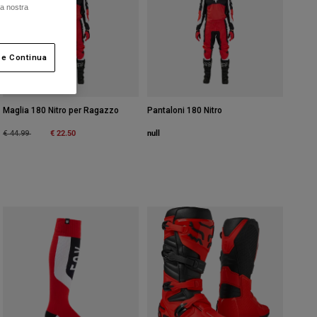
la nostra
 e Continua
Maglia 180 Nitro per Ragazzo
Pantaloni 180 Nitro
Price reduced from
to
€ 22.50
null
€ 44.99