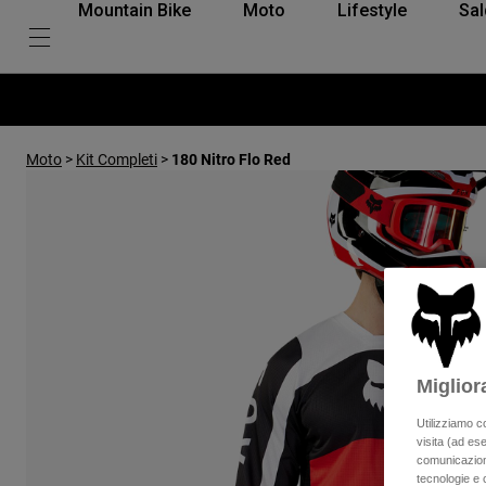
Mountain Bike
Moto
Lifestyle
Sal
Moto
>
Kit Completi
>
180 Nitro Flo Red
Miglior
Utilizziamo c
visita (ad ese
comunicazioni
tecnologie e c