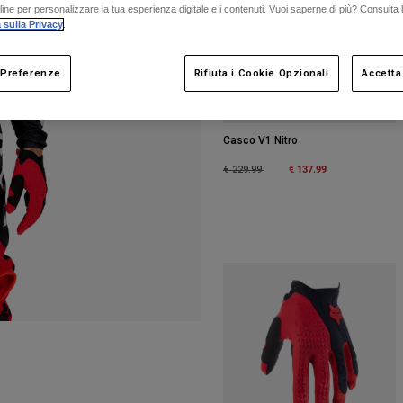
nline per personalizzare la tua esperienza digitale e i contenuti. Vuoi saperne di più? Consulta 
 sulla Privacy
.
 Preferenze
Rifiuta i Cookie Opzionali
Accetta
Casco V1 Nitro
Price reduced from
to
€ 137.99
€ 229.99