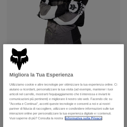
Pantaloni & Pantaloncini
Protezioni
Pantaloni
Camicie
Pantaloni
Maschere
Vedi tutto
Guanti
Calze
Pantaloncini
Vedi tutto
Giacche
Giacche
Donna
Protezioni
T-shirt
Guanti
Moto
Maschere
Felpe
Protezioni
Caschi
Giacche
180 Nitro Dark Shadow
Migliora la Tua Esperienza
Calze
Maglie​
Pantaloni & Pantaloncini
Maschere
Utilizziamo cookie e altre tecnologie per ottimizzare la tua esperienza online. Ci
Pantaloni
Disponibile in 6 colori:
Borse e accessori
Camicie
aiutano a ricordarti, personalizzare la tua visita (ad esempio, mantener i tuoi
Stivali
Calze
articoli nel carrello, mostrarti l’equipaggiamento che ti interessa e inviarti le
Vedi tutto
comunicazioni più pertinenti) e migliorare il nostro sito web. Facendo clic su
Parti di ricambio
Protezioni
"Accetta e Continua", accetti queste tecnologie e consenti a noi e ai nostri
Accessori
partner di fiducia di raccogliere, utilizzare e condividere informazioni sulle tue
Guanti
interazioni online per personalizzare la tua esperienza digitale e i contenuti.
Vuoi saperne di più? Consulta la nostra
Informativa sulla Privacy
.
Bambini
Maschere
Parti di ricambio