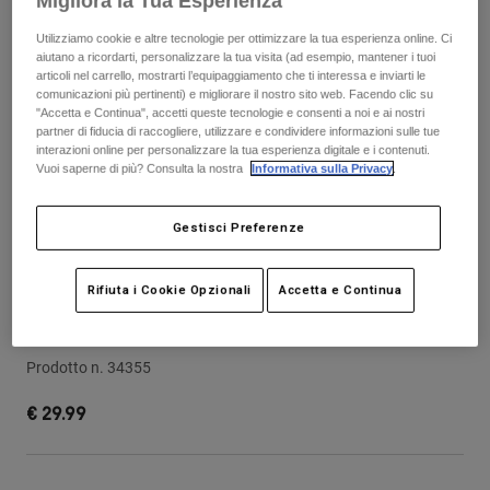
Migliora la Tua Esperienza
Pantaloni & Pantaloncini
Protezioni
Pantaloni
Camicie
Utilizziamo cookie e altre tecnologie per ottimizzare la tua esperienza online. Ci
Pantaloni
Maschere
aiutano a ricordarti, personalizzare la tua visita (ad esempio, mantener i tuoi
Vedi tutto
articoli nel carrello, mostrarti l’equipaggiamento che ti interessa e inviarti le
Guanti
Calze
comunicazioni più pertinenti) e migliorare il nostro sito web. Facendo clic su
Pantaloncini
"Accetta e Continua", accetti queste tecnologie e consenti a noi e ai nostri
Vedi tutto
Giacche
partner di fiducia di raccogliere, utilizzare e condividere informazioni sulle tue
interazioni online per personalizzare la tua esperienza digitale e i contenuti.
Giacche
Donna
Vuoi saperne di più? Consulta la nostra
Informativa sulla Privacy
.
Protezioni
T-shirt
Guanti
Moto
Gestisci Preferenze
Maschere
Felpe
Protezioni
Caschi
Giacche
Calze
Rifiuta i Cookie Opzionali
Accetta e Continua
Maglie​
Pantaloni & Pantaloncini
Maschere
24 Rampage Visor
Pantaloni
Borse e accessori
Camicie
Stivali
Calze
Prodotto n.
34355
Vedi tutto
Parti di ricambio
Protezioni
€ 29.99
Accessori
Guanti
Bambini
Maschere
Parti di ricambio