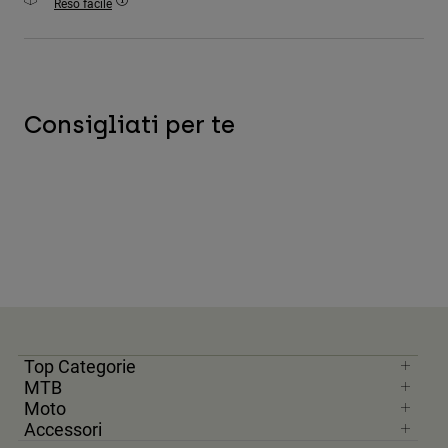
Reso facile
Accessori
Tutti gli accessori
Borse e zaini
Consigliati per te
Cappelli e Berretti
Vedi tutto
Top Categorie
MTB
Moto
Accessori