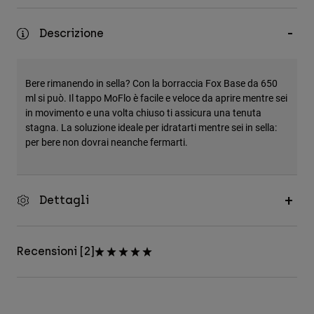
Accessori
Descrizione
Tutti gli accessori
Borse e zaini
Bere rimanendo in sella? Con la borraccia Fox Base da 650
Cappelli e Berretti
ml si può. Il tappo MoFlo è facile e veloce da aprire mentre sei
Vedi tutto
in movimento e una volta chiuso ti assicura una tenuta
stagna. La soluzione ideale per idratarti mentre sei in sella:
per bere non dovrai neanche fermarti.
Dettagli
Recensioni [2]