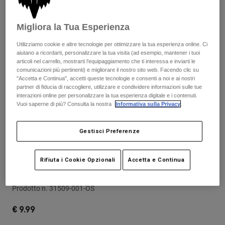
Pantaloni & Pantaloncini
Protezioni
Pantaloni
Camicie
Pantaloni
Migliora la Tua Esperienza
Maschere
Vedi tutto
Guanti
Calze
Utilizziamo cookie e altre tecnologie per ottimizzare la tua esperienza online. Ci
Pantaloncini
aiutano a ricordarti, personalizzare la tua visita (ad esempio, mantener i tuoi
Vedi tutto
Giacche
articoli nel carrello, mostrarti l’equipaggiamento che ti interessa e inviarti le
comunicazioni più pertinenti) e migliorare il nostro sito web. Facendo clic su
Giacche
Donna
"Accetta e Continua", accetti queste tecnologie e consenti a noi e ai nostri
Protezioni
partner di fiducia di raccogliere, utilizzare e condividere informazioni sulle tue
T-shirt
Guanti
interazioni online per personalizzare la tua esperienza digitale e i contenuti.
Moto
Vuoi saperne di più? Consulta la nostra
Informativa sulla Privacy
.
Maschere
Felpe
Protezioni
Caschi
Giacche
Gestisci Preferenze
Calze
Maglie​
Pantaloni & Pantaloncini
Maschere
Recensioni
Pantaloni
Borse e accessori
Camicie
Rifiuta i Cookie Opzionali
Accetta e Continua
Borraccia Fox Base da 650 ml
Stivali
Calze
Vedi tutto
Parti di ricambio
Protezioni
Prodotto n.
31509-001-OS
Accessori
Guanti
€ 9.99
Bambini
Maschere
Parti di ricambio