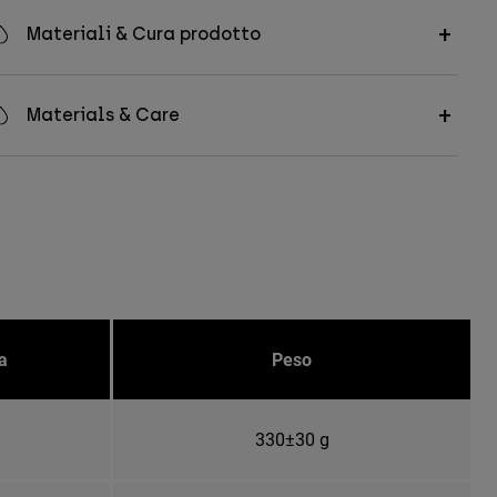
Materiali & Cura prodotto
Materials & Care
a
Peso
330±30 g