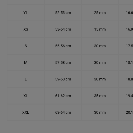
YL
52-53 cm
25 mm
16.
XS
53-54 cm
15 mm
16.
S
55-56 cm
30 mm
17.
M
57-58 cm
30 mm
18.
L
59-60 cm
30 mm
18.
XL
61-62 cm
35 mm
19.
XXL
63-64 cm
30 mm
20.