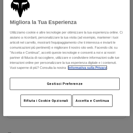
Giacche
Esplora Moto
Scopri il kit completo
.
qui
T-shirt
Calze
Felpe
Vedi tutto
Migliora la Tua Esperienza
Product Help
Vedi tutto
Esplora MTB
Colore -
Utilizziamo cookie e altre tecnologie per ottimizzare la tua esperienza online. Ci
Guida all'attrezzatura per motocross
aiutano a ricordarti, personalizzare la tua visita (ad esempio, mantener i tuoi
articoli nel carrello, mostrarti l’equipaggiamento che ti interessa e inviarti le
Abbigliamento Casual
Product Help
comunicazioni più pertinenti) e migliorare il nostro sito web. Facendo clic su
Accessori
Guida alla cura del casco
"Accetta e Continua", accetti queste tecnologie e consenti a noi e ai nostri
Guida all'attrezzatura per MTB
partner di fiducia di raccogliere, utilizzare e condividere informazioni sulle tue
Tops
Guida alla cura degli Stivali
Cappelli e Berretti
interazioni online per personalizzare la tua esperienza digitale e i contenuti.
Felpe
Vuoi saperne di più? Consulta la nostra
Informativa sulla Privacy
.
Guida alla cura del casco
Tabella taglie
Borse e zaini
Giacche
Calzini
Gestisci Preferenze
Youth
Youth
Youth
Pantaloni​
Adesivi
Small
Medium
Large
Pantaloncini
Altri Accessori
Rifiuta i Cookie Opzionali
Accetta e Continua
Costumi
Vedi tutto
Aggiungi al carrello
Vedi tutto