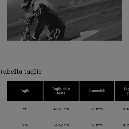
Tabella taglie
Taglia della
Tag
Taglia
Guanciali
testa
c
YS
49-51 cm
30 mm
15.
YM
51-52 cm
30 mm
16.