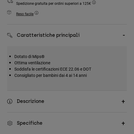
Spedizione gratuita per ordini superiori a 125€
Accessori
Reso facile
Tutti gli accessori
Borse e zaini
Caratteristiche principali
Cappelli e Berretti
Vedi tutto
Dotato di Mips®
Ottima ventilazione
Soddisfa le certificazioni ECE 22.06 e DOT
Consigliato per bambini dai 4 ai 14 anni
Descrizione
Specifiche