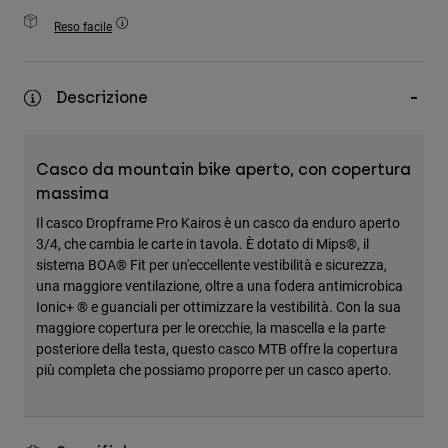
Accessori
Reso facile
Tutti gli accessori
Borse e zaini
Descrizione
Cappelli e Berretti
Vedi tutto
Casco da mountain bike aperto, con copertura
massima
Il casco Dropframe Pro Kairos è un casco da enduro aperto
3/4, che cambia le carte in tavola. È dotato di Mips®, il
sistema BOA® Fit per un'eccellente vestibilità e sicurezza,
una maggiore ventilazione, oltre a una fodera antimicrobica
Ionic+ ® e guanciali per ottimizzare la vestibilità. Con la sua
maggiore copertura per le orecchie, la mascella e la parte
posteriore della testa, questo casco MTB offre la copertura
più completa che possiamo proporre per un casco aperto.