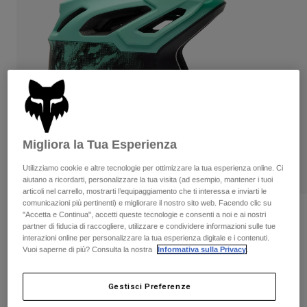
Pantaloni & Pantaloncini
Protezioni
Pantaloni
Camicie
Pantaloni
Maschere
Vedi tutto
Guanti
Calze
Pantaloncini
Vedi tutto
Giacche
Giacche
Donna
Protezioni
T-shirt
Guanti
Moto
Migliora la Tua Esperienza
Maschere
Felpe
Protezioni
Caschi
Utilizziamo cookie e altre tecnologie per ottimizzare la tua esperienza online. Ci
Giacche
aiutano a ricordarti, personalizzare la tua visita (ad esempio, mantener i tuoi
Calze
Maglie​
articoli nel carrello, mostrarti l’equipaggiamento che ti interessa e inviarti le
Pantaloni & Pantaloncini
Maschere
comunicazioni più pertinenti) e migliorare il nostro sito web. Facendo clic su
Pantaloni
Borse e accessori
Casco Dropframe Pro Kairos
Camicie
"Accetta e Continua", accetti queste tecnologie e consenti a noi e ai nostri
partner di fiducia di raccogliere, utilizzare e condividere informazioni sulle tue
Stivali
Calze
Vedi tutto
interazioni online per personalizzare la tua esperienza digitale e i contenuti.
Prodotto n.
37614
Parti di ricambio
Protezioni
Vuoi saperne di più? Consulta la nostra
Informativa sulla Privacy
.
Accessori
Guanti
€ 209.99
-
€ 279.99
Gestisci Preferenze
Bambini
Maschere
Parti di ricambio
Scopri il kit completo
.
qui