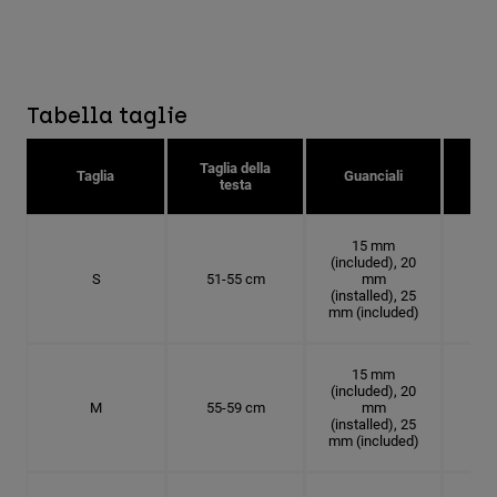
Tabella taglie
Taglia della
Tag
Taglia
Guanciali
testa
c
15 mm
(included), 20
S
51-55 cm
mm
16.
(installed), 25
mm (included)
15 mm
(included), 20
M
55-59 cm
mm
17.
(installed), 25
mm (included)