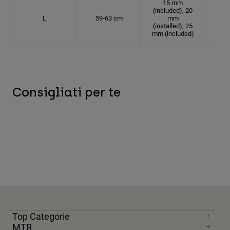
15 mm
(included), 20
L
59-63 cm
mm
18.
(installed), 25
mm (included)
Consigliati per te
Top Categorie
MTB