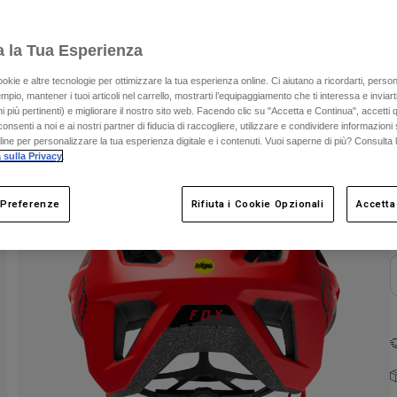
a la Tua Esperienza
ookie e altre tecnologie per ottimizzare la tua esperienza online. Ci aiutano a ricordarti, person
mpio, mantener i tuoi articoli nel carrello, mostrarti l’equipaggiamento che ti interessa e inviarti
 più pertinenti) e migliorare il nostro sito web. Facendo clic su "Accetta e Continua", accetti 
onsenti a noi e ai nostri partner di fiducia di raccogliere, utilizzare e condividere informazioni 
nline per personalizzare la tua esperienza digitale e i contenuti. Vuoi saperne di più? Consulta 
C
 sulla Privacy
.
 Preferenze
Rifiuta i Cookie Opzionali
Accetta