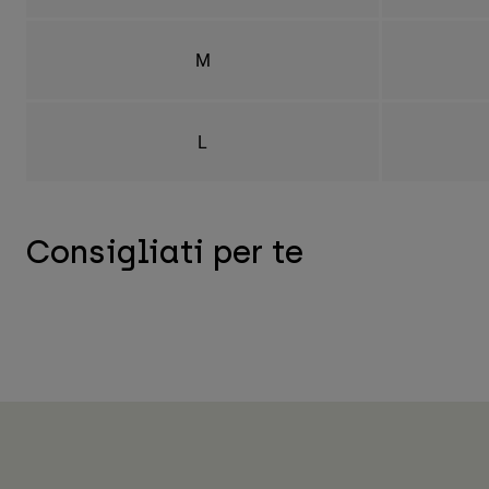
M
L
Consigliati per te