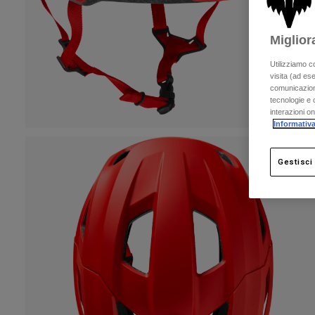
Miglior
Utilizziamo c
visita (ad ese
comunicazioni
tecnologie e c
interazioni o
Informativa
Gestisci