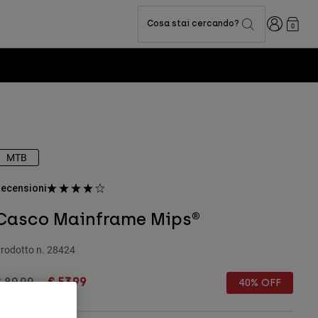
Accedi
Cosa stai cercando?
0
MTB
ecensioni
Casco Mainframe Mips®
rodotto n.
28424
rice reduced from
to
€ 89.99
€ 53.99
40% OFF