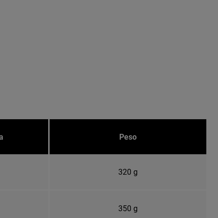
a
Peso
320 g
350 g