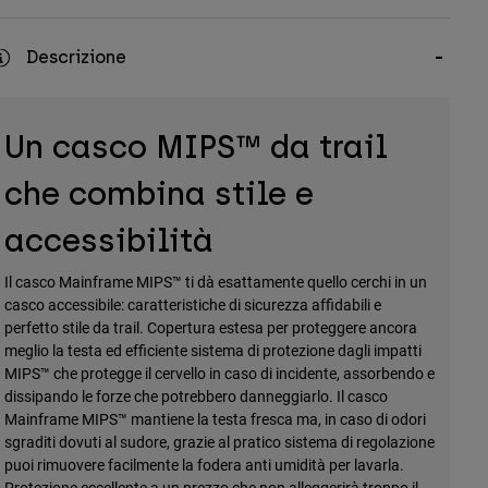
Descrizione
Un casco MIPS™ da trail
che combina stile e
accessibilità
Il casco Mainframe MIPS™ ti dà esattamente quello cerchi in un
casco accessibile: caratteristiche di sicurezza affidabili e
perfetto stile da trail. Copertura estesa per proteggere ancora
meglio la testa ed efficiente sistema di protezione dagli impatti
MIPS™ che protegge il cervello in caso di incidente, assorbendo e
dissipando le forze che potrebbero danneggiarlo. Il casco
Mainframe MIPS™ mantiene la testa fresca ma, in caso di odori
sgraditi dovuti al sudore, grazie al pratico sistema di regolazione
puoi rimuovere facilmente la fodera anti umidità per lavarla.
Protezione eccellente a un prezzo che non alleggerirà troppo il