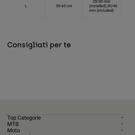
20/30 mm
L
59-63 cm
(installed);30/40
18.
mm (included)
Consigliati per te
Top Categorie
MTB
Moto