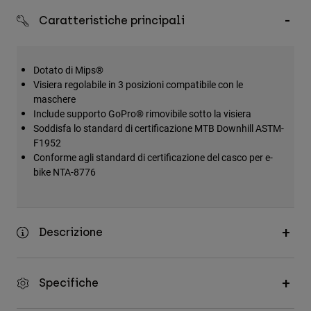
Accessori
Caratteristiche principali
Tutti gli accessori
Borse e zaini
Dotato di Mips®
Visiera regolabile in 3 posizioni compatibile con le
Cappelli e Berretti
maschere
Vedi tutto
Include supporto GoPro® rimovibile sotto la visiera
Soddisfa lo standard di certificazione MTB Downhill ASTM-
F1952
Conforme agli standard di certificazione del casco per e-
bike NTA-8776
Descrizione
Specifiche