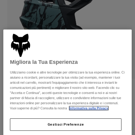
Pantaloni & Pantaloncini
Protezioni
Pantaloni
Camicie
Pantaloni
Maschere
Vedi tutto
Guanti
Calze
Pantaloncini
Vedi tutto
Giacche
Giacche
Donna
Protezioni
T-shirt
Guanti
Moto
Migliora la Tua Esperienza
Maschere
Felpe
Protezioni
Caschi
Utilizziamo cookie e altre tecnologie per ottimizzare la tua esperienza online. Ci
Giacche
aiutano a ricordarti, personalizzare la tua visita (ad esempio, mantener i tuoi
Calze
Maglie​
articoli nel carrello, mostrarti l’equipaggiamento che ti interessa e inviarti le
Pantaloni & Pantaloncini
Maschere
Casco Proframe Thrive
comunicazioni più pertinenti) e migliorare il nostro sito web. Facendo clic su
Pantaloni
"Accetta e Continua", accetti queste tecnologie e consenti a noi e ai nostri
Borse e accessori
Camicie
partner di fiducia di raccogliere, utilizzare e condividere informazioni sulle tue
Stivali
Calze
Prodotto n.
38346
interazioni online per personalizzare la tua esperienza digitale e i contenuti.
Vedi tutto
Parti di ricambio
Vuoi saperne di più? Consulta la nostra
Informativa sulla Privacy
.
Protezioni
€ 299.99
Accessori
Guanti
Gestisci Preferenze
Bambini
Maschere
Parti di ricambio