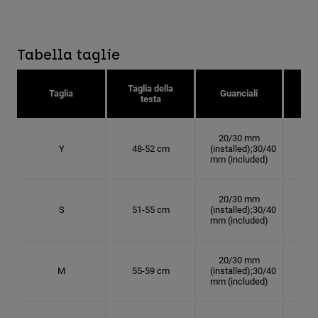
Tabella taglie
Taglia della
Tag
Taglia
Guanciali
testa
c
20/30 mm
Y
48-52 cm
(installed);30/40
15.
mm (included)
20/30 mm
S
51-55 cm
(installed);30/40
16.
mm (included)
20/30 mm
M
55-59 cm
(installed);30/40
17.
mm (included)