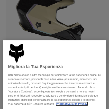
Pantaloni & Pantaloncini
Protezioni
Pantaloni
Camicie
Pantaloni
Maschere
Vedi tutto
Guanti
Calze
Pantaloncini
Vedi tutto
Giacche
Giacche
Donna
Protezioni
T-shirt
Guanti
Moto
Maschere
Felpe
Protezioni
Caschi
Giacche
Calze
Maglie​
Migliora la Tua Esperienza
Pantaloni & Pantaloncini
Maschere
Recensioni
Pantaloni
Utilizziamo cookie e altre tecnologie per ottimizzare la tua esperienza online. Ci
Borse e accessori
Camicie
aiutano a ricordarti, personalizzare la tua visita (ad esempio, mantener i tuoi
Casco V1 Hello Future
Stivali
Calze
articoli nel carrello, mostrarti l’equipaggiamento che ti interessa e inviarti le
Vedi tutto
Parti di ricambio
comunicazioni più pertinenti) e migliorare il nostro sito web. Facendo clic su
Protezioni
Prodotto n.
33530
"Accetta e Continua", accetti queste tecnologie e consenti a noi e ai nostri
Accessori
Guanti
partner di fiducia di raccogliere, utilizzare e condividere informazioni sulle tue
interazioni online per personalizzare la tua esperienza digitale e i contenuti.
Price reduced from
to
€ 229.99
€ 137.99
40% OFF
Bambini
Maschere
Vuoi saperne di più? Consulta la nostra
Informativa sulla Privacy
.
Parti di ricambio