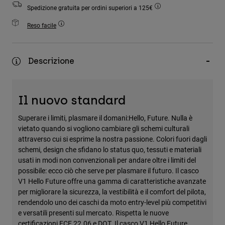
Accessori
Spedizione gratuita per ordini superiori a 125€
Reso facile
Tutti gli accessori
Borse e zaini
Descrizione
Cappelli e Berretti
Vedi tutto
Il nuovo standard
Superare i limiti, plasmare il domani:Hello, Future. Nulla è
vietato quando si vogliono cambiare gli schemi culturali
attraverso cui si esprime la nostra passione. Colori fuori dagli
schemi, design che sfidano lo status quo, tessuti e materiali
usati in modi non convenzionali per andare oltre i limiti del
possibile: ecco ciò che serve per plasmare il futuro. Il casco
V1 Hello Future offre una gamma di caratteristiche avanzate
per migliorare la sicurezza, la vestibilità e il comfort del pilota,
rendendolo uno dei caschi da moto entry-level più competitivi
e versatili presenti sul mercato. Rispetta le nuove
certificazioni ECE 22.06 e DOT. Il casco V1 Hello Future