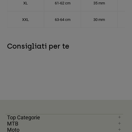
XL
61-62 cm
35 mm
19.
XXL
63-64 cm
30 mm
20.
Consigliati per te
Top Categorie
MTB
Moto