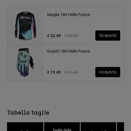
Maglia 180 Hello Future
Price reduced from
to
€ 32.49
€ 49.99
Acquista
Guanti 180 Hello Future
Price reduced from
to
€ 19.49
€ 29.99
Acquista
Tabella taglie
Taglia della
Tag