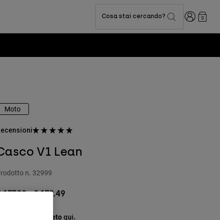
Accedi
Cosa stai cercando?
0
Moto
ecensioni
Casco V1 Lean
rodotto n.
32999
 137.99
-
€ 172.49
copri il kit completo
.
qui