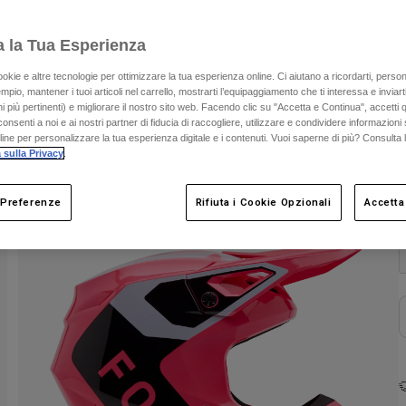
a la Tua Esperienza
ookie e altre tecnologie per ottimizzare la tua esperienza online. Ci aiutano a ricordarti, person
mpio, mantener i tuoi articoli nel carrello, mostrarti l’equipaggiamento che ti interessa e inviarti
 più pertinenti) e migliorare il nostro sito web. Facendo clic su "Accetta e Continua", accetti 
onsenti a noi e ai nostri partner di fiducia di raccogliere, utilizzare e condividere informazioni 
nline per personalizzare la tua esperienza digitale e i contenuti. Vuoi saperne di più? Consulta 
 sulla Privacy
.
C
 Preferenze
Rifiuta i Cookie Opzionali
Accetta