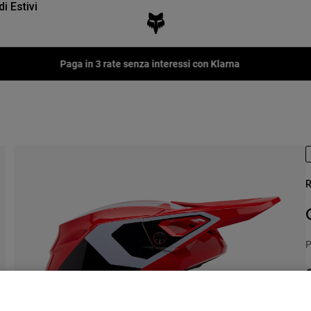
di Estivi
Paga in 3 rate senza interessi con Klarna
R
P
€
S