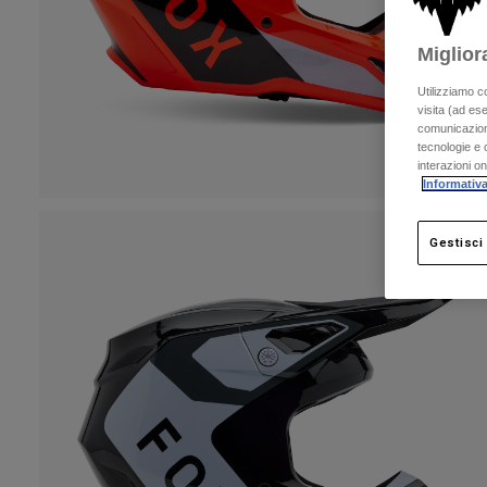
Miglior
Utilizziamo c
visita (ad ese
comunicazioni
tecnologie e c
interazioni o
Informativa
Gestisci