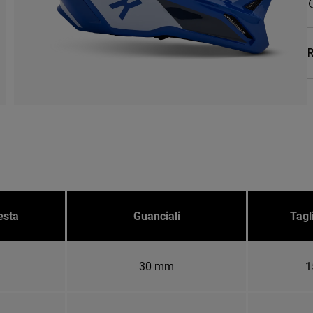
R
esta
Guanciali
Tagl
30 mm
1