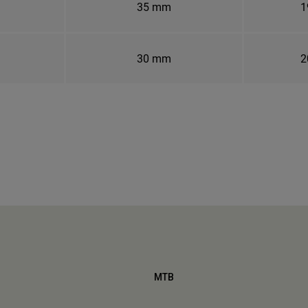
35 mm
1
30 mm
2
MTB