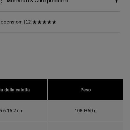
Materiali & Cura prodotto
ecensioni [12]
ia della calotta
Peso
5.6-16.2 cm
1080±50 g