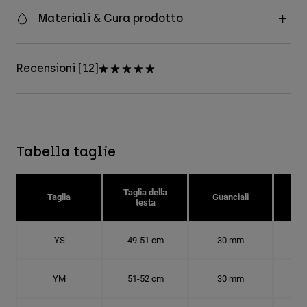
Materiali & Cura prodotto
Recensioni [12]
Tabella taglie
Taglia della
Tag
Taglia
Guanciali
testa
c
YS
49-51 cm
30 mm
15.
YM
51-52 cm
30 mm
16.