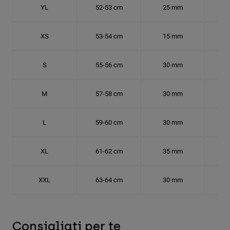
YL
52-53 cm
25 mm
16.
XS
53-54 cm
15 mm
16.
S
55-56 cm
30 mm
17.
M
57-58 cm
30 mm
18.
L
59-60 cm
30 mm
18.
XL
61-62 cm
35 mm
19.
XXL
63-64 cm
30 mm
20.
Consigliati per te