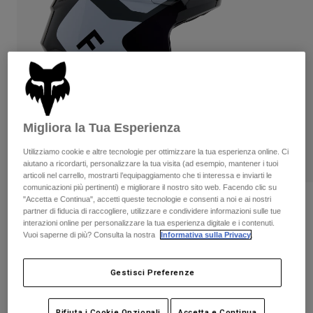
Pantaloni & Pantaloncini
Protezioni
Pantaloni
Camicie
Pantaloni
Maschere
Vedi tutto
Guanti
Calze
Pantaloncini
Vedi tutto
Giacche
Giacche
Donna
Protezioni
Migliora la Tua Esperienza
T-shirt
Guanti
Moto
Maschere
Utilizziamo cookie e altre tecnologie per ottimizzare la tua esperienza online. Ci
Felpe
aiutano a ricordarti, personalizzare la tua visita (ad esempio, mantener i tuoi
Protezioni
Caschi
Giacche
articoli nel carrello, mostrarti l’equipaggiamento che ti interessa e inviarti le
Calze
comunicazioni più pertinenti) e migliorare il nostro sito web. Facendo clic su
Maglie​
Pantaloni & Pantaloncini
Maschere
"Accetta e Continua", accetti queste tecnologie e consenti a noi e ai nostri
Recensioni
Pantaloni
partner di fiducia di raccogliere, utilizzare e condividere informazioni sulle tue
Borse e accessori
Camicie
interazioni online per personalizzare la tua esperienza digitale e i contenuti.
Casco V1 Lean
Stivali
Calze
Vuoi saperne di più? Consulta la nostra
Informativa sulla Privacy
.
Vedi tutto
Parti di ricambio
Protezioni
Prodotto n.
32999
Accessori
Gestisci Preferenze
Guanti
Price reduced from
to
€ 229.99
€ 172.49
25% OFF
Bambini
Maschere
Parti di ricambio
Rifiuta i Cookie Opzionali
Accetta e Continua