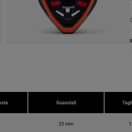
R
esta
Guanciali
Tagl
25 mm
1