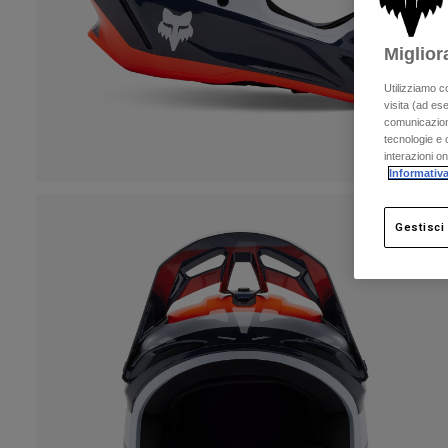
Miglior
Utilizziamo c
visita (ad ese
comunicazioni
tecnologie e c
interazioni o
Informativa
Gestisci