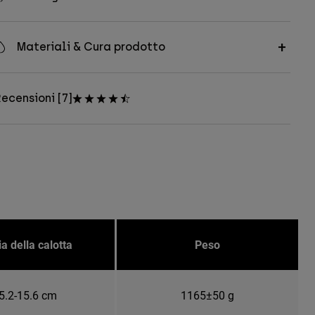
Materiali & Cura prodotto
ecensioni [7]
ia della calotta
Peso
5.2-15.6 cm
1165±50 g