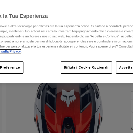
S
a la Tua Esperienza
ookie e altre tecnologie per ottimizzare la tua esperienza online. Ci aiutano a ricordarti, person
mpio, mantener i tuoi articoli nel carrello, mostrarti l’equipaggiamento che ti interessa e inviarti
 più pertinenti) e migliorare il nostro sito web. Facendo clic su "Accetta e Continua", accetti 
onsenti a noi e ai nostri partner di fiducia di raccogliere, utilizzare e condividere informazioni 
nline per personalizzare la tua esperienza digitale e i contenuti. Vuoi saperne di più? Consulta 
 sulla Privacy
.
C
 Preferenze
Rifiuta i Cookie Opzionali
Accetta