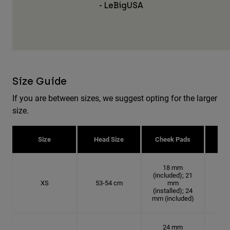
- LeBigUSA
Size Guide
If you are between sizes, we suggest opting for the larger
size.
Size
Head Size
Cheek Pads
H
18 mm
(included); 21
XS
53-54 cm
mm
16.
(installed); 24
mm (included)
24 mm