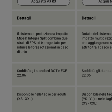
Acquista V3 RS
Acquist
Dettagli
Dettagli
Il sistema di protezione a impatto
Dotato del sistema 
Mips® Integra Split combina due
impatto multidirezi
strati di EPS ed è progettato per
che aggiunge uno s
ridurre le forze rotazionali in caso
attrito tra il casco e
di urto
Soddisfa gli standard DOT e ECE
Soddisfa gli stand
22.06
22.06
Disponibile nelle taglie per adulti
Disponibile nelle tag
(XS - XXL)
(YS - YL) e nelle tagl
(XS - XXL)