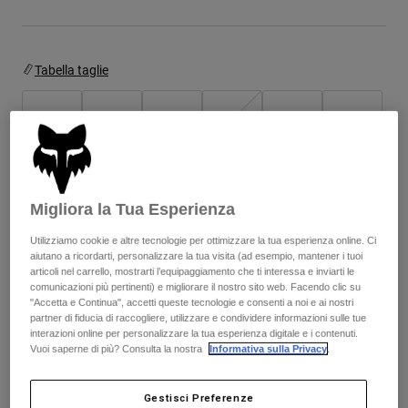
Giacche
Esplora Moto
T-shirt
Calze
Felpe
Vedi tutto
Tabella taglie
Product Help
Vedi tutto
Esplora MTB
Guida all'attrezzatura per motocross
XS
S
M
L
XL
2XL
Abbigliamento Casual
Product Help
Accessori
Guida alla cura del casco
Guida all'attrezzatura per MTB
Tops
Guida alla cura degli Stivali
Cappelli e Berretti
Colore -
Grigio pietra scuro
Felpe
Migliora la Tua Esperienza
Guida alla cura del casco
Borse e zaini
Giacche
Utilizziamo cookie e altre tecnologie per ottimizzare la tua esperienza online. Ci
Calzini
aiutano a ricordarti, personalizzare la tua visita (ad esempio, mantener i tuoi
Pantaloni​
articoli nel carrello, mostrarti l’equipaggiamento che ti interessa e inviarti le
Adesivi
selezionato
comunicazioni più pertinenti) e migliorare il nostro sito web. Facendo clic su
Pantaloncini
Altri Accessori
"Accetta e Continua", accetti queste tecnologie e consenti a noi e ai nostri
Aggiungi al carrello
partner di fiducia di raccogliere, utilizzare e condividere informazioni sulle tue
Costumi
Vedi tutto
interazioni online per personalizzare la tua esperienza digitale e i contenuti.
Vedi tutto
Vuoi saperne di più? Consulta la nostra
Informativa sulla Privacy
.
Spedizione gratuita per ordini superiori a 125€
Gestisci Preferenze