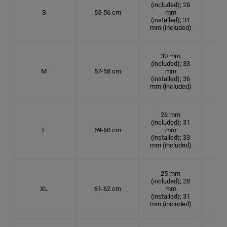
(included); 28
S
55-56 cm
mm
17.
(installed); 31
mm (included)
30 mm
(included); 33
M
57-58 cm
mm
18.
(installed); 36
mm (included)
28 mm
(included); 31
L
59-60 cm
mm
18.7
(installed); 33
mm (included)
25 mm
(included); 28
XL
61-62 cm
mm
19.
(installed); 31
mm (included)