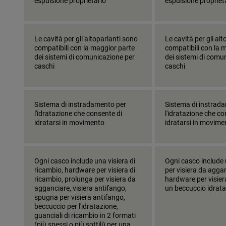
espulsione proprietario
espulsione propriet
Le cavità per gli altoparlanti sono
Le cavità per gli al
compatibili con la maggior parte
compatibili con la 
dei sistemi di comunicazione per
dei sistemi di comu
caschi
caschi
Sistema di instradamento per
Sistema di instrad
l'idratazione che consente di
l'idratazione che co
idratarsi in movimento
idratarsi in movime
Ogni casco include una visiera di
Ogni casco include
ricambio, hardware per visiera di
per visiera da agga
ricambio, prolunga per visiera da
hardware per visier
agganciare, visiera antifango,
un beccuccio idrata
spugna per visiera antifango,
beccuccio per l'idratazione,
guanciali di ricambio in 2 formati
(più spessi o più sottili) per una