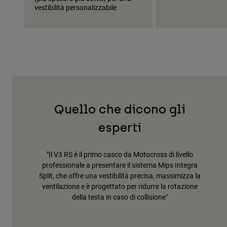
vestibilità personalizzabile
Quello che dicono gli
esperti
ione di
"Il V3 RS è il primo casco da Motocross di livello
"I
asco da
professionale a presentare il sistema Mips Integra
ca
Split, che offre una vestibilità precisa, massimizza la
ventilazione e è progettato per ridurre la rotazione
della testa in caso di collisione"