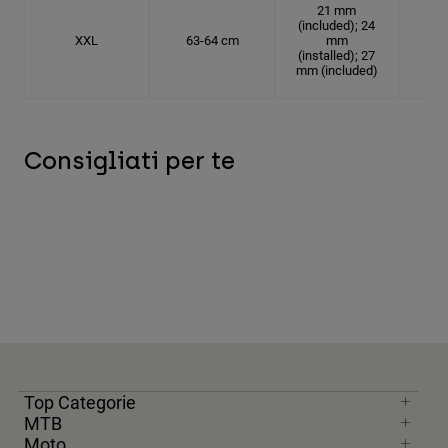
21 mm
(included); 24
XXL
63-64 cm
mm
20.
(installed); 27
mm (included)
Consigliati per te
Top Categorie
MTB
Moto