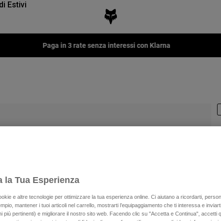
di Estivi
Fox LAB Cap
R
P
a la Tua Esperienza
€
ookie e altre tecnologie per ottimizzare la tua esperienza online. Ci aiutano a ricordarti, person
mpio, mantener i tuoi articoli nel carrello, mostrarti l’equipaggiamento che ti interessa e inviarti
 più pertinenti) e migliorare il nostro sito web. Facendo clic su "Accetta e Continua", accetti 