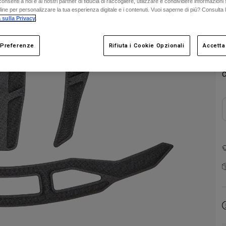
onsenti a noi e ai nostri partner di fiducia di raccogliere, utilizzare e condividere informazioni 
nline per personalizzare la tua esperienza digitale e i contenuti. Vuoi saperne di più? Consulta 
 sulla Privacy
.
 Preferenze
Rifiuta i Cookie Opzionali
Accetta
C