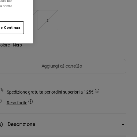
sulle tue
la nostra
S
M
L
 e Continua
olore -
Nero
Aggiungi al carrello
Spedizione gratuita per ordini superiori a 125€
Reso facile
Descrizione