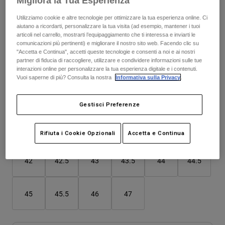
Migliora la Tua Esperienza
Giacche
Esplora Moto
T-shirt
Utilizziamo cookie e altre tecnologie per ottimizzare la tua esperienza online. Ci
Calze
Felpe
aiutano a ricordarti, personalizzare la tua visita (ad esempio, mantener i tuoi
Colore -
Bianco gesso
articoli nel carrello, mostrarti l’equipaggiamento che ti interessa e inviarti le
Vedi tutto
Product Help
Vedi tutto
Esplora MTB
comunicazioni più pertinenti) e migliorare il nostro sito web. Facendo clic su
"Accetta e Continua", accetti queste tecnologie e consenti a noi e ai nostri
partner di fiducia di raccogliere, utilizzare e condividere informazioni sulle tue
Guida all'attrezzatura per motocross
interazioni online per personalizzare la tua esperienza digitale e i contenuti.
Abbigliamento Casual
Product Help
Vuoi saperne di più? Consulta la nostra
Informativa sulla Privacy
.
selezionato
Accessori
Guida alla cura del casco
Guida all'attrezzatura per MTB
Tops
Tabella taglie
Guida alla cura degli Stivali
Cappelli e Berretti
Gestisci Preferenze
Felpe
Guida alla cura del casco
Borse e zaini
37
38
39
40
41
41.5
Giacche
Rifiuta i Cookie Opzionali
Accetta e Continua
Calzini
Pantaloni​
Adesivi
42
42.5
43
43.5
44
44.5
Pantaloncini
Altri Accessori
Costumi
Vedi tutto
Vedi tutto
45
45.5
46
47