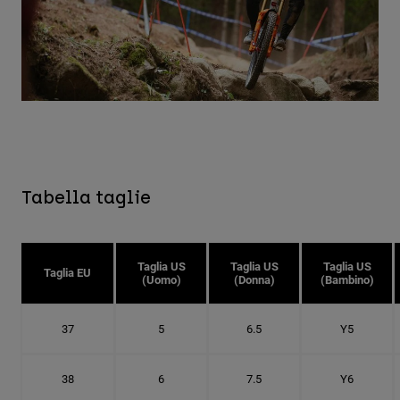
Tabella taglie
Taglia US
Taglia US
Taglia US
Taglia EU
(Uomo)
(Donna)
(Bambino)
37
5
6.5
Y5
38
6
7.5
Y6