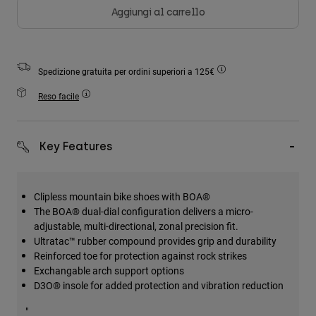
Accessori
Aggiungi al carrello
Tutti gli accessori
Borse e zaini
Spedizione gratuita per ordini superiori a 125€
Cappelli e Berretti
Reso facile
Vedi tutto
Key Features
Clipless mountain bike shoes with BOA®
The BOA® dual-dial configuration delivers a micro-
adjustable, multi-directional, zonal precision fit.
Ultratac™ rubber compound provides grip and durability
Reinforced toe for protection against rock strikes
Exchangable arch support options
D3O® insole for added protection and vibration reduction
"