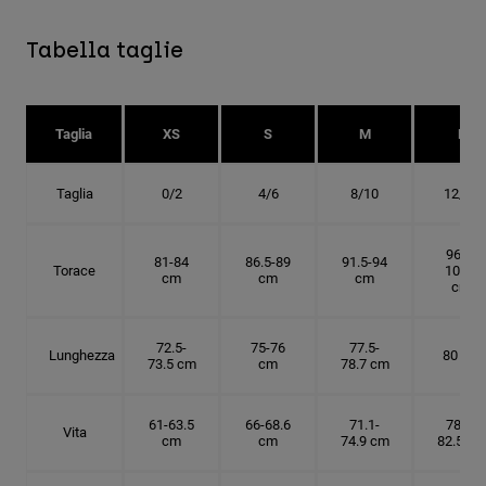
Tabella taglie
Taglia
XS
S
M
L
Taglia
0/2
4/6
8/10
12/14
96.5-
81-84
86.5-89
91.5-94
Torace
101.5
cm
cm
cm
cm
72.5-
75-76
77.5-
Lunghezza
80 cm
73.5 cm
cm
78.7 cm
61-63.5
66-68.6
71.1-
78.7-
Vita
cm
cm
74.9 cm
82.5 cm