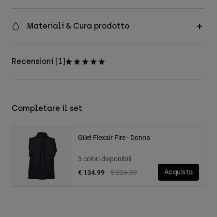
Materiali & Cura prodotto
Recensioni [1]
Completare il set
Gilet Flexair Fire - Donna
3 colori disponibili
Price reduced from
to
€ 134.99
€ 224.99
Acquista