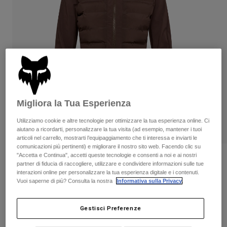
Pantaloni & Pantaloncini
Protezioni
Pantaloni
Camicie
Pantaloni
Maschere
Vedi tutto
Guanti
Calze
Pantaloncini
Vedi tutto
Giacche
Giacche
Donna
Protezioni
T-shirt
Guanti
Moto
Migliora la Tua Esperienza
Maschere
Felpe
Protezioni
Caschi
Utilizziamo cookie e altre tecnologie per ottimizzare la tua esperienza online. Ci
Giacche
aiutano a ricordarti, personalizzare la tua visita (ad esempio, mantener i tuoi
Calze
Maglie​
articoli nel carrello, mostrarti l’equipaggiamento che ti interessa e inviarti le
Pantaloni & Pantaloncini
Maschere
comunicazioni più pertinenti) e migliorare il nostro sito web. Facendo clic su
Pantaloni
"Accetta e Continua", accetti queste tecnologie e consenti a noi e ai nostri
Borse e accessori
Camicie
Recensioni
partner di fiducia di raccogliere, utilizzare e condividere informazioni sulle tue
Stivali
Calze
interazioni online per personalizzare la tua esperienza digitale e i contenuti.
Vedi tutto
Giacca ibrida Flexair Fire - Donna
Vuoi saperne di più? Consulta la nostra
Informativa sulla Privacy
.
Parti di ricambio
Protezioni
Accessori
Guanti
Prodotto n.
31522
Gestisci Preferenze
Bambini
Maschere
Parti di ricambio
Price reduced from
to
€ 229.99
€ 137.99
40% OFF