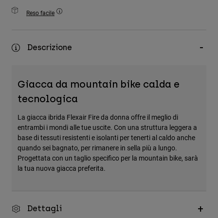
Accessori
Reso facile
Tutti gli accessori
Borse e zaini
Descrizione
Cappelli e Berretti
Vedi tutto
Giacca da mountain bike calda e
tecnologica
La giacca ibrida Flexair Fire da donna offre il meglio di
entrambi i mondi alle tue uscite. Con una struttura leggera a
base di tessuti resistenti e isolanti per tenerti al caldo anche
quando sei bagnato, per rimanere in sella più a lungo.
Progettata con un taglio specifico per la mountain bike, sarà
la tua nuova giacca preferita.
Dettagli