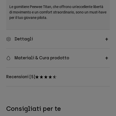
Accessori
Le gomitiere Peewee Titan, che offrono un'eccellente libertà
di movimento e un comfort straordinario, sono un must-have
Tutti gli accessori
per il tuo giovane pilota.
Borse e zaini
Cappelli e Berretti
Dettagli
Vedi tutto
Materiali & Cura prodotto
Recensioni [5]
Consigliati per te