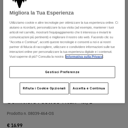
Pantaloni & Pantaloncini
Protezioni
Pantaloni
Camicie
Migliora la Tua Esperienza
Pantaloni
Maschere
Vedi tutto
Guanti
Utilizziamo cookie e altre tecnologie per ottimizzare la tua esperienza online. Ci
Calze
Pantaloncini
aiutano a ricordarti, personalizzare la tua visita (ad esempio, mantener i tuoi
Vedi tutto
articoli nel carrello, mostrarti l’equipaggiamento che ti interessa e inviarti le
Giacche
comunicazioni più pertinenti) e migliorare il nostro sito web. Facendo clic su
Giacche
Donna
"Accetta e Continua", accetti queste tecnologie e consenti a noi e ai nostri
partner di fiducia di raccogliere, utilizzare e condividere informazioni sulle tue
Protezioni
interazioni online per personalizzare la tua esperienza digitale e i contenuti.
T-shirt
Guanti
Moto
Vuoi saperne di più? Consulta la nostra
Informativa sulla Privacy
.
Maschere
Felpe
Protezioni
Caschi
Giacche
Gestisci Preferenze
Calze
Maglie​
Pantaloni & Pantaloncini
Maschere
Pantaloni
Rifiuta i Cookie Opzionali
Accetta e Continua
Borse e accessori
Camicie
Recensioni
Stivali
Calze
Vedi tutto
Gomitiere Peewee Titan - M/L
Parti di ricambio
Protezioni
Accessori
Guanti
Prodotto n.
08039-464-OS
Bambini
Maschere
Parti di ricambio
€ 16.99