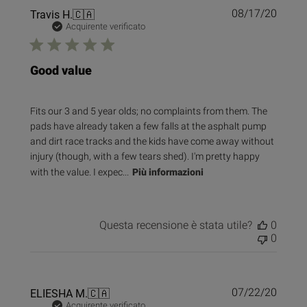
Data
Travis H.
🇨🇦
08/17/20
di
Acquirente verificato
pubbl
Good value
Fits our 3 and 5 year olds; no complaints from them. The
pads have already taken a few falls at the asphalt pump
and dirt race tracks and the kids have come away without
injury (though, with a few tears shed). I'm pretty happy
with the value. I expec...
Più informazioni
Questa recensione è stata utile?
0
0
Data
ELIESHA M.
🇨🇦
07/22/20
di
Acquirente verificato