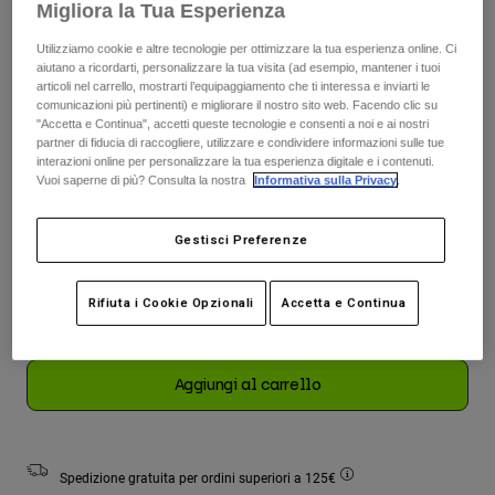
Migliora la Tua Esperienza
Giacche
Esplora Moto
T-shirt
Calze
Utilizziamo cookie e altre tecnologie per ottimizzare la tua esperienza online. Ci
Felpe
aiutano a ricordarti, personalizzare la tua visita (ad esempio, mantener i tuoi
Vedi tutto
Tabella taglie
articoli nel carrello, mostrarti l’equipaggiamento che ti interessa e inviarti le
Product Help
Vedi tutto
Esplora MTB
comunicazioni più pertinenti) e migliorare il nostro sito web. Facendo clic su
"Accetta e Continua", accetti queste tecnologie e consenti a noi e ai nostri
Taglia
Guida all'attrezzatura per motocross
partner di fiducia di raccogliere, utilizzare e condividere informazioni sulle tue
Unica
interazioni online per personalizzare la tua esperienza digitale e i contenuti.
Abbigliamento Casual
Product Help
Accessori
Guida alla cura del casco
Vuoi saperne di più? Consulta la nostra
Informativa sulla Privacy
.
selezionato
Guida all'attrezzatura per MTB
Tops
Guida alla cura degli Stivali
Cappelli e Berretti
Colore -
Nero/Argento
Gestisci Preferenze
Felpe
Guida alla cura del casco
Borse e zaini
Giacche
Calzini
Rifiuta i Cookie Opzionali
Accetta e Continua
Pantaloni​
Adesivi
selezionato
Pantaloncini
Altri Accessori
Aggiungi al carrello
Costumi
Vedi tutto
Vedi tutto
Spedizione gratuita per ordini superiori a 125€