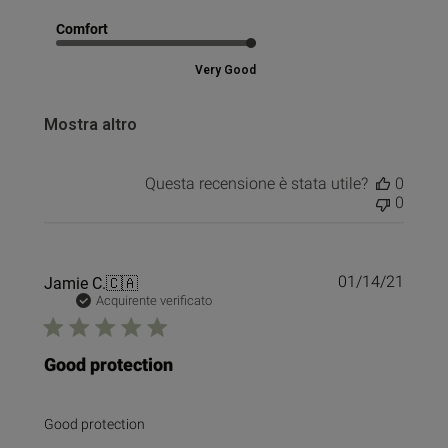
Comfort
Very Good
Mostra altro
Questa recensione è stata utile?
0
0
Data
Jamie C.
🇨🇦
01/14/21
di
Acquirente verificato
pubbl
Good protection
Good protection