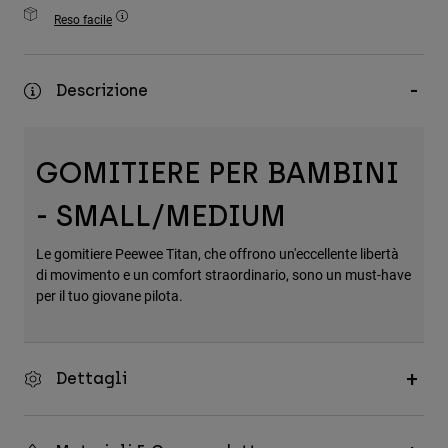
Accessori
Reso facile
Tutti gli accessori
Descrizione
Borse e zaini
Cappelli e Berretti
Vedi tutto
GOMITIERE PER BAMBINI
- SMALL/MEDIUM
Le gomitiere Peewee Titan, che offrono un'eccellente libertà
di movimento e un comfort straordinario, sono un must-have
per il tuo giovane pilota.
Dettagli