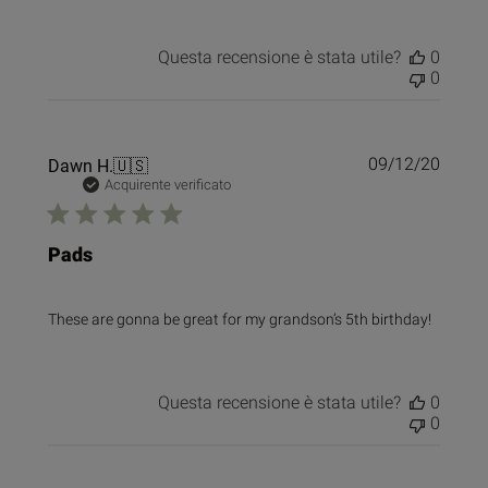
Questa recensione è stata utile?
0
0
Data
Dawn H.
🇺🇸
09/12/20
di
Acquirente verificato
pubbl
Pads
These are gonna be great for my grandson’s 5th birthday!
Questa recensione è stata utile?
0
0