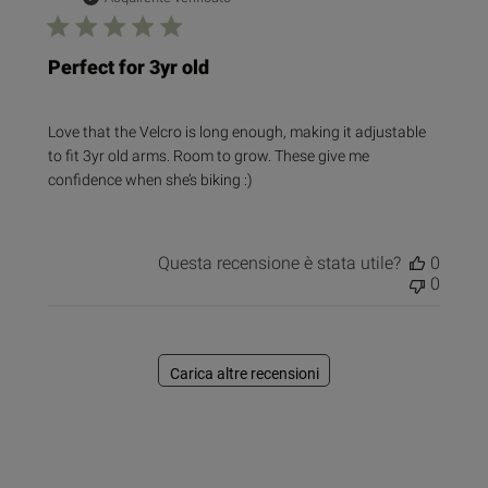
pubbl
Perfect for 3yr old
Love that the Velcro is long enough, making it adjustable
to fit 3yr old arms. Room to grow. These give me
confidence when she’s biking :)
Questa recensione è stata utile?
0
0
Carica altre recensioni