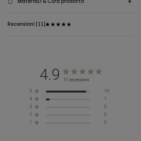
Materiali & Cura prodotto
Recensioni [11]
4.9
11 recensioni
5
10
4
1
3
0
2
0
1
0