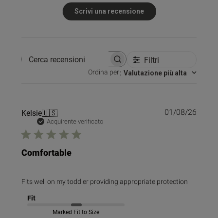
Scrivi una recensione
Filtri
Cerca recensioni
Ordina per
:
Valutazione più alta
Data
Kelsie
🇺🇸
01/08/26
di
Acquirente verificato
pubbl
Comfortable
Fits well on my toddler providing appropriate protection
Fit
Marked Fit to Size