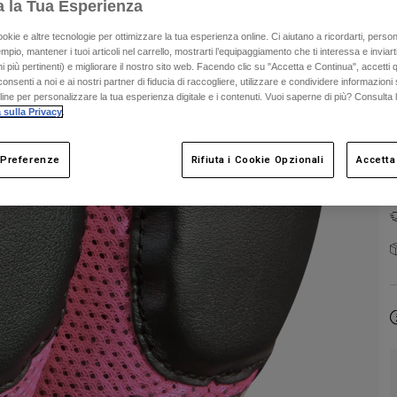
a la Tua Esperienza
C
ookie e altre tecnologie per ottimizzare la tua esperienza online. Ci aiutano a ricordarti, person
mpio, mantener i tuoi articoli nel carrello, mostrarti l’equipaggiamento che ti interessa e inviarti
 più pertinenti) e migliorare il nostro sito web. Facendo clic su "Accetta e Continua", accetti 
onsenti a noi e ai nostri partner di fiducia di raccogliere, utilizzare e condividere informazioni 
nline per personalizzare la tua esperienza digitale e i contenuti. Vuoi saperne di più? Consulta 
 sulla Privacy
.
 Preferenze
Rifiuta i Cookie Opzionali
Accetta