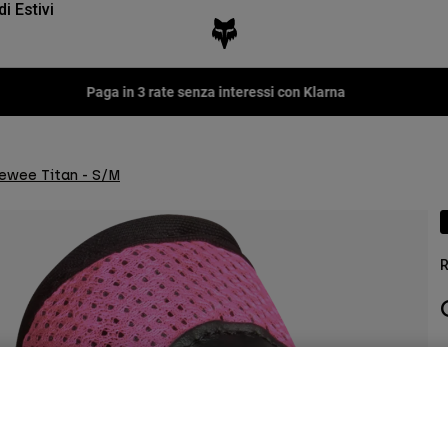
di Estivi
Fox LAB Capsule Collection -
Scopri
ewee Titan - S/M
R
P
€