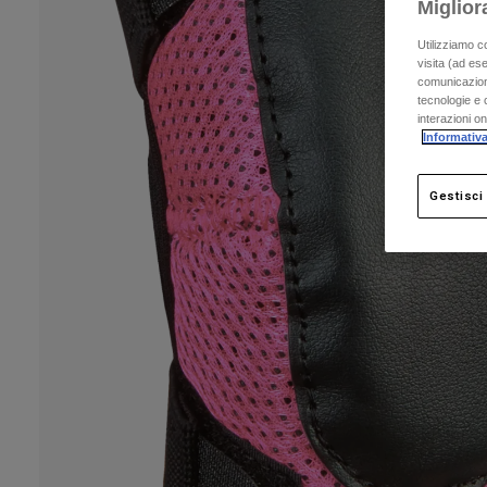
Miglior
Utilizziamo c
visita (ad ese
comunicazioni
tecnologie e c
interazioni o
Informativa
Gestisci