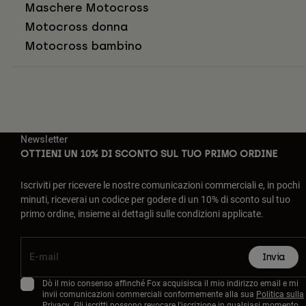
Maschere Motocross
Motocross donna
Motocross bambino
Newsletter
OTTIENI UN 10% DI SCONTO SUL TUO PRIMO ORDINE
Iscriviti per ricevere le nostre comunicazioni commerciali e, in pochi
minuti, riceverai un codice per godere di un 10% di sconto sul tuo
primo ordine, insieme ai dettagli sulle condizioni applicate.
Invia
Dò il mio consenso affinché Fox acquisisca il mio indirizzo email e mi
invii comunicazioni commerciali conformemente alla sua
Politica sulla
Privacy
. Gli iscritti possono revocare l'iscrizione in qualsiasi momento.