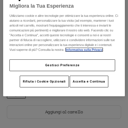
Giacche
Esplora Moto
Migliora la Tua Esperienza
T-shirt
Scopri il kit completo
.
qui
Calze
Felpe
Utilizziamo cookie e altre tecnologie per ottimizzare la tua esperienza online. Ci
Vedi tutto
aiutano a ricordarti, personalizzare la tua visita (ad esempio, mantener i tuoi
Product Help
Vedi tutto
Esplora MTB
articoli nel carrello, mostrarti l’equipaggiamento che ti interessa e inviarti le
comunicazioni più pertinenti) e migliorare il nostro sito web. Facendo clic su
Tabella taglie
"Accetta e Continua", accetti queste tecnologie e consenti a noi e ai nostri
Guida all'attrezzatura per motocross
partner di fiducia di raccogliere, utilizzare e condividere informazioni sulle tue
Abbigliamento Casual
Product Help
interazioni online per personalizzare la tua esperienza digitale e i contenuti.
Accessori
Guida alla cura del casco
S
M
L
XL
2XL
Vuoi saperne di più? Consulta la nostra
Informativa sulla Privacy
.
Guida all'attrezzatura per MTB
Tops
Guida alla cura degli Stivali
Cappelli e Berretti
Felpe
Gestisci Preferenze
Guida alla cura del casco
Borse e zaini
Colore -
Mirtillo
Giacche
Calzini
Rifiuta i Cookie Opzionali
Accetta e Continua
Pantaloni​
Adesivi
Pantaloncini
Altri Accessori
Costumi
selezionato
Vedi tutto
Vedi tutto
Aggiungi al carrello