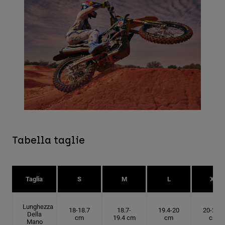
Tabella taglie
Taglia
S
M
L
XL
Lunghezza
18-18.7
18.7-
19.4-20
20-20.6
Della
cm
19.4 cm
cm
cm
Mano