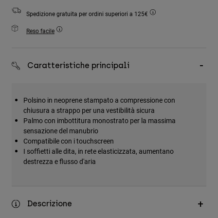
Accessori
Spedizione gratuita per ordini superiori a 125€
Tutti gli accessori
Reso facile
Borse e zaini
Cappelli e Berretti
Caratteristiche principali
Vedi tutto
Polsino in neoprene stampato a compressione con
chiusura a strappo per una vestibilità sicura
Palmo con imbottitura monostrato per la massima
sensazione del manubrio
Compatibile con i touchscreen
I soffietti alle dita, in rete elasticizzata, aumentano
destrezza e flusso d'aria
Descrizione