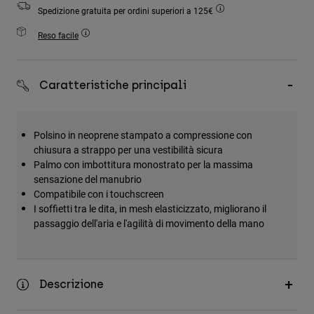
Accessori
Spedizione gratuita per ordini superiori a 125€
Reso facile
Tutti gli accessori
Borse e zaini
Caratteristiche principali
Cappelli e Berretti
Vedi tutto
Polsino in neoprene stampato a compressione con
chiusura a strappo per una vestibilità sicura
Palmo con imbottitura monostrato per la massima
sensazione del manubrio
Compatibile con i touchscreen
I soffietti tra le dita, in mesh elasticizzato, migliorano il
passaggio dell'aria e l'agilità di movimento della mano
Descrizione