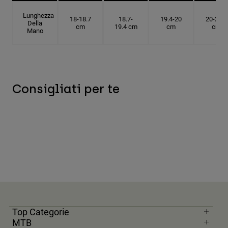
Lunghezza
18-18.7
18.7-
19.4-20
20-20.6
Della
cm
19.4 cm
cm
cm
Mano
Consigliati per te
Top Categorie
MTB