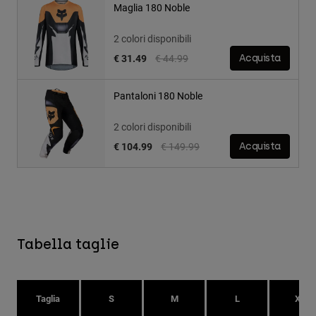
Maglia 180 Noble
2 colori disponibili
Price reduced from
to
€ 31.49
€ 44.99
Acquista
Pantaloni 180 Noble
2 colori disponibili
Price reduced from
to
€ 104.99
€ 149.99
Acquista
Tabella taglie
Taglia
S
M
L
XL