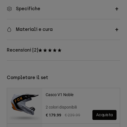
Specifiche
Materiali e cura
Recensioni [2]
Completare il set
Casco V1 Noble
2 colori disponibili
Price reduced from
to
€ 179.99
€ 239.99
Acquista