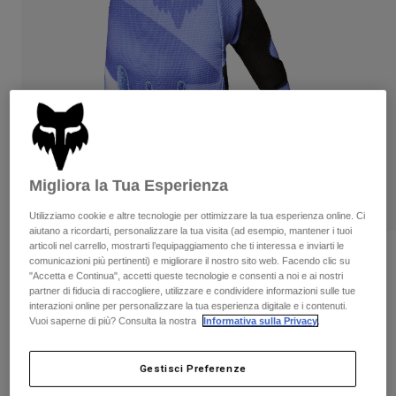
Pantaloni & Pantaloncini
Protezioni
Pantaloni
Camicie
Pantaloni
Maschere
Vedi tutto
Guanti
Calze
Pantaloncini
Vedi tutto
Giacche
Giacche
Donna
Protezioni
T-shirt
Guanti
Moto
Migliora la Tua Esperienza
Maschere
Felpe
Protezioni
Caschi
Utilizziamo cookie e altre tecnologie per ottimizzare la tua esperienza online. Ci
Giacche
aiutano a ricordarti, personalizzare la tua visita (ad esempio, mantener i tuoi
Calze
Maglie​
articoli nel carrello, mostrarti l’equipaggiamento che ti interessa e inviarti le
Pantaloni & Pantaloncini
Maschere
Recensioni
comunicazioni più pertinenti) e migliorare il nostro sito web. Facendo clic su
Pantaloni
Borse e accessori
"Accetta e Continua", accetti queste tecnologie e consenti a noi e ai nostri
Camicie
Guanti 180 Noble
partner di fiducia di raccogliere, utilizzare e condividere informazioni sulle tue
Stivali
Calze
Vedi tutto
interazioni online per personalizzare la tua esperienza digitale e i contenuti.
Parti di ricambio
Protezioni
Vuoi saperne di più? Consulta la nostra
Informativa sulla Privacy
.
Prodotto n.
38609
Accessori
Guanti
Gestisci Preferenze
Price reduced from
to
€ 29.99
€ 22.49
25% OFF
Bambini
Maschere
Parti di ricambio