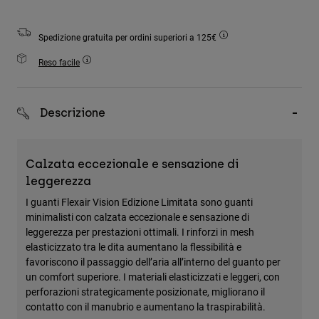
Accessori
Spedizione gratuita per ordini superiori a 125€
Tutti gli accessori
Reso facile
Borse e zaini
Cappelli e Berretti
Vedi tutto
Descrizione
Calzata eccezionale e sensazione di
leggerezza
I guanti Flexair Vision Edizione Limitata sono guanti
minimalisti con calzata eccezionale e sensazione di
leggerezza per prestazioni ottimali. I rinforzi in mesh
elasticizzato tra le dita aumentano la flessibilità e
favoriscono il passaggio dell’aria all’interno del guanto per
un comfort superiore. I materiali elasticizzati e leggeri, con
perforazioni strategicamente posizionate, migliorano il
contatto con il manubrio e aumentano la traspirabilità.