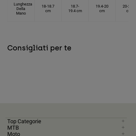
Lunghezza
18-18.7
18.7-
19.4-20
20-20.6
Della
cm
19.4 cm
cm
cm
Mano
Consigliati per te
Top Categorie
MTB
Moto