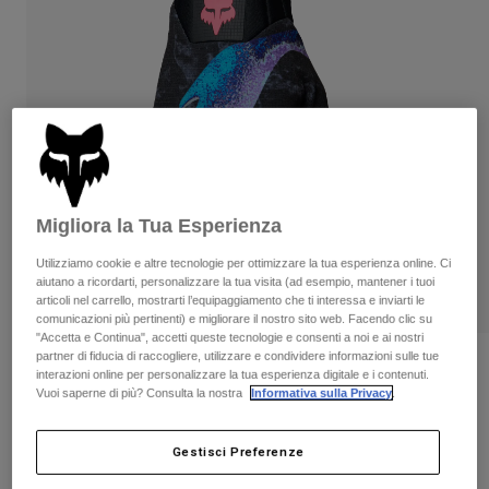
Pantaloni & Pantaloncini
Protezioni
Pantaloni
Camicie
Pantaloni
Maschere
Vedi tutto
Guanti
Calze
Pantaloncini
Vedi tutto
Giacche
Giacche
Donna
Protezioni
T-shirt
Guanti
Moto
Migliora la Tua Esperienza
Maschere
Felpe
Protezioni
Caschi
Utilizziamo cookie e altre tecnologie per ottimizzare la tua esperienza online. Ci
Giacche
aiutano a ricordarti, personalizzare la tua visita (ad esempio, mantener i tuoi
Calze
Maglie​
articoli nel carrello, mostrarti l’equipaggiamento che ti interessa e inviarti le
Pantaloni & Pantaloncini
Maschere
comunicazioni più pertinenti) e migliorare il nostro sito web. Facendo clic su
Pantaloni
"Accetta e Continua", accetti queste tecnologie e consenti a noi e ai nostri
Borse e accessori
Camicie
partner di fiducia di raccogliere, utilizzare e condividere informazioni sulle tue
Stivali
Calze
Recensioni
Vedi tutto
interazioni online per personalizzare la tua esperienza digitale e i contenuti.
Parti di ricambio
Vuoi saperne di più? Consulta la nostra
Informativa sulla Privacy
.
Protezioni
Guanti Flexair Vision Edizione Limitata
Accessori
Guanti
Gestisci Preferenze
Prodotto n.
38607
Bambini
Maschere
Parti di ricambio