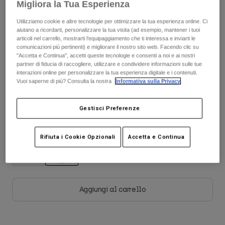
Migliora la Tua Esperienza
Giacche
Esplora Moto
Scopri il kit completo
.
T-shirt
qui
Calze
Utilizziamo cookie e altre tecnologie per ottimizzare la tua esperienza online. Ci
Felpe
aiutano a ricordarti, personalizzare la tua visita (ad esempio, mantener i tuoi
Vedi tutto
articoli nel carrello, mostrarti l’equipaggiamento che ti interessa e inviarti le
Product Help
Vedi tutto
Esplora MTB
comunicazioni più pertinenti) e migliorare il nostro sito web. Facendo clic su
Tabella taglie
"Accetta e Continua", accetti queste tecnologie e consenti a noi e ai nostri
Guida all'attrezzatura per motocross
partner di fiducia di raccogliere, utilizzare e condividere informazioni sulle tue
interazioni online per personalizzare la tua esperienza digitale e i contenuti.
Abbigliamento Casual
Product Help
S
M
L
XL
2XL
Accessori
Guida alla cura del casco
Vuoi saperne di più? Consulta la nostra
Informativa sulla Privacy
.
Guida all'attrezzatura per MTB
Tops
Guida alla cura degli Stivali
Cappelli e Berretti
Gestisci Preferenze
Felpe
Guida alla cura del casco
Borse e zaini
Colore -
Bianco
Giacche
Calzini
Rifiuta i Cookie Opzionali
Accetta e Continua
Pantaloni​
Adesivi
Pantaloncini
Altri Accessori
selezionato
Costumi
Vedi tutto
Aggiungi al carrello
Vedi tutto