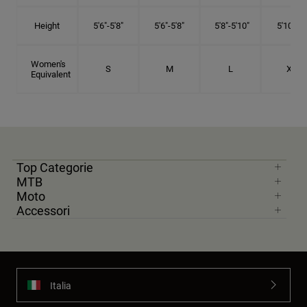
Height
5'6"-5'8"
5'6"-5'8"
5'8"-5'10"
5'10"- 6'
Women's
S
M
L
XL
Equivalent
Top Categorie
MTB
Moto
Accessori
Italia