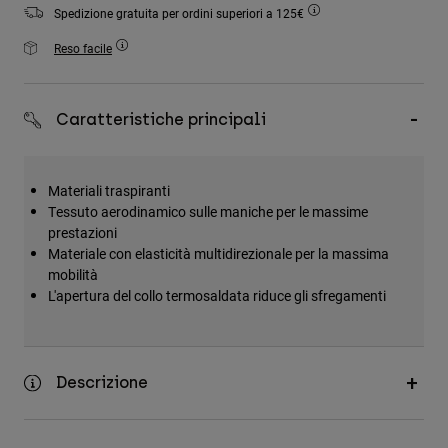
Accessori
Spedizione gratuita per ordini superiori a 125€
Reso facile
Tutti gli accessori
Borse e zaini
Caratteristiche principali
Cappelli e Berretti
Vedi tutto
Materiali traspiranti
Tessuto aerodinamico sulle maniche per le massime
prestazioni
Materiale con elasticità multidirezionale per la massima
mobilità
L'apertura del collo termosaldata riduce gli sfregamenti
Descrizione