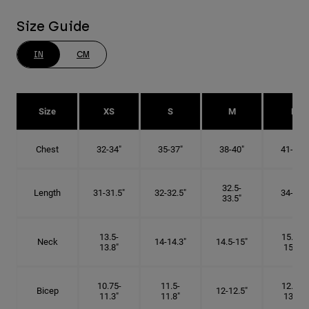
Size Guide
IN
CM
Size
XS
S
M
L
Chest
32-34"
35-37"
38-40"
41-43"
32.5-
Length
31-31.5"
32-32.5"
34-35"
33.5"
13.5-
15.25-
Neck
14-14.3"
14.5-15"
13.8"
15.5"
10.75-
11.5-
12.75-
Bicep
12-12.5"
11.3"
11.8"
13.3"