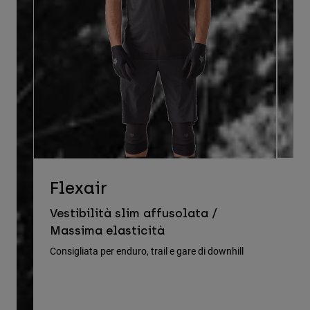
D
Flexair
Ve
Vestibilità slim affusolata /
le
Massima elasticità
Cons
Consigliata per enduro, trail e gare di downhill