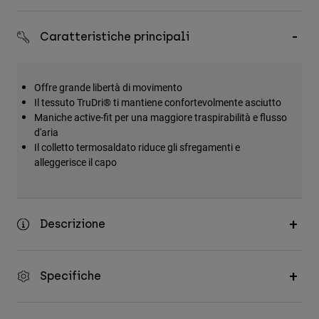
Accessori
Caratteristiche principali
Tutti gli accessori
Borse e zaini
Offre grande libertà di movimento
Cappelli e Berretti
Il tessuto TruDri® ti mantiene confortevolmente asciutto
Vedi tutto
Maniche active-fit per una maggiore traspirabilità e flusso
d'aria
Il colletto termosaldato riduce gli sfregamenti e
alleggerisce il capo
Descrizione
Specifiche