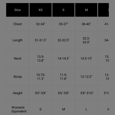
Size
XS
S
M
L
Chest
32-34"
35-37"
38-40"
41-43"
32.5-
Length
31-31.5"
32-32.5"
34-35"
33.5"
13.5-
15.25-
Neck
14-14.3"
14.5-15"
13.8"
15.5"
10.75-
11.5-
12.75-
Bicep
12-12.5"
11.3"
11.8"
13.3"
Height
5'6"-5'8"
5'6"-5'8"
5'8"-5'10"
5'10"- 6'
Women's
S
M
L
XL
Equivalent