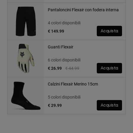
Pantaloncini Flexair con fodera interna
4 colori disponibili
€ 149.99
Acquista
Guanti Flexair
6 colori disponibili
Price reduced from
to
€ 26.99
€ 44.99
Acquista
Calzini Flexair Merino 15cm
5 colori disponibili
€ 29.99
Acquista