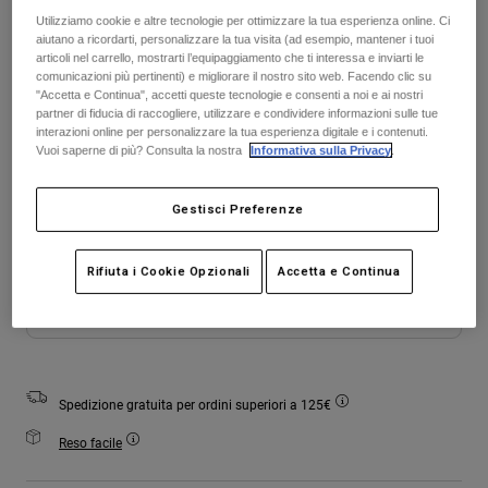
Giacche
Tabella taglie
Esplora Moto
Utilizziamo cookie e altre tecnologie per ottimizzare la tua esperienza online. Ci
T-shirt
aiutano a ricordarti, personalizzare la tua visita (ad esempio, mantener i tuoi
Calze
Felpe
articoli nel carrello, mostrarti l’equipaggiamento che ti interessa e inviarti le
S
M
L
XL
2XL
Vedi tutto
comunicazioni più pertinenti) e migliorare il nostro sito web. Facendo clic su
Product Help
Vedi tutto
Esplora MTB
"Accetta e Continua", accetti queste tecnologie e consenti a noi e ai nostri
partner di fiducia di raccogliere, utilizzare e condividere informazioni sulle tue
interazioni online per personalizzare la tua esperienza digitale e i contenuti.
Guida all'attrezzatura per motocross
Vuoi saperne di più? Consulta la nostra
Informativa sulla Privacy
.
Abbigliamento Casual
Colore -
Bianco gesso
Product Help
Accessori
Guida alla cura del casco
Gestisci Preferenze
Guida all'attrezzatura per MTB
Tops
Guida alla cura degli Stivali
Cappelli e Berretti
Felpe
Guida alla cura del casco
Borse e zaini
selezionato
Rifiuta i Cookie Opzionali
Accetta e Continua
Giacche
Calzini
Aggiungi al carrello
Pantaloni​
Adesivi
Pantaloncini
Altri Accessori
Costumi
Vedi tutto
Spedizione gratuita per ordini superiori a 125€
Vedi tutto
Reso facile