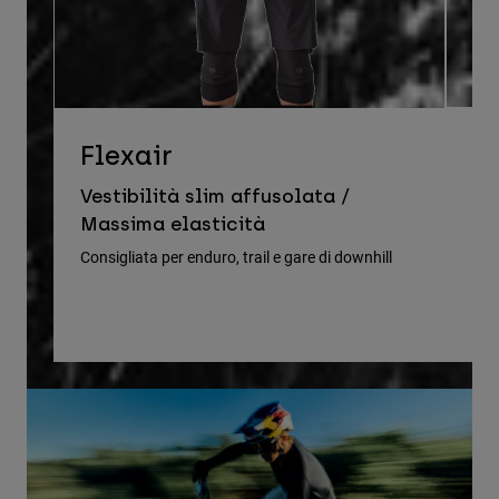
D
Flexair
Ve
Vestibilità slim affusolata /
le
Massima elasticità
Cons
Consigliata per enduro, trail e gare di downhill