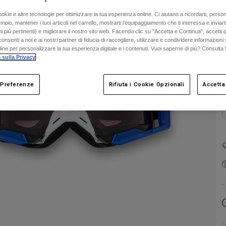
S
ookie e altre tecnologie per ottimizzare la tua esperienza online. Ci aiutano a ricordarti, person
mpio, mantener i tuoi articoli nel carrello, mostrarti l’equipaggiamento che ti interessa e inviarti
 più pertinenti) e migliorare il nostro sito web. Facendo clic su "Accetta e Continua", accetti 
onsenti a noi e ai nostri partner di fiducia di raccogliere, utilizzare e condividere informazioni 
nline per personalizzare la tua esperienza digitale e i contenuti. Vuoi saperne di più? Consulta 
C
 sulla Privacy
.
 Preferenze
Rifiuta i Cookie Opzionali
Accetta