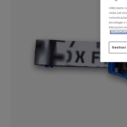
Utilizziamo c
visita (ad ese
comunicazioni
tecnologie e c
interazioni o
Informativa
Gestisci