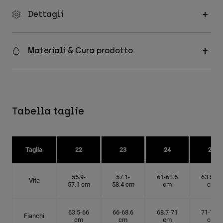
Dettagli
Materiali & Cura prodotto
Tabella taglie
Taglia
22
23
24
25
55.9-
57.1-
61-63.5
63.5-66
Vita
57.1 cm
58.4 cm
cm
cm
63.5-66
66-68.6
68.7-71
71-73.6
Fianchi
cm
cm
cm
cm