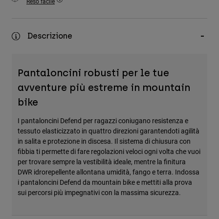
Reso facile
Accessori
Tutti gli accessori
Descrizione
Borse e zaini
Cappelli e Berretti
Pantaloncini robusti per le tue
Vedi tutto
avventure più estreme in mountain
bike
I pantaloncini Defend per ragazzi coniugano resistenza e
tessuto elasticizzato in quattro direzioni garantendoti agilità
in salita e protezione in discesa. Il sistema di chiusura con
fibbia ti permette di fare regolazioni veloci ogni volta che vuoi
per trovare sempre la vestibilità ideale, mentre la finitura
DWR idrorepellente allontana umidità, fango e terra. Indossa
i pantaloncini Defend da mountain bike e mettiti alla prova
sui percorsi più impegnativi con la massima sicurezza.