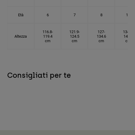
Età
6
7
8
10
116.8-
121.9-
127-
134.6-
Altezza
119.4
124.5
134.6
142.2
cm
cm
cm
cm
Consigliati per te