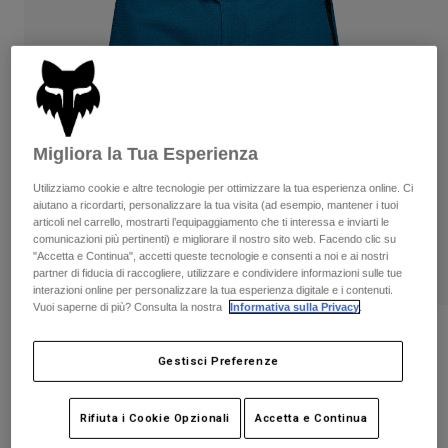
Pantaloni & Pantaloncini
Protezioni
Pantaloni
Camicie
Pantaloni
Maschere
Vedi tutto
Guanti
Calze
Pantaloncini
Vedi tutto
Giacche
Giacche
Donna
Migliora la Tua Esperienza
Protezioni
T-shirt
Guanti
Utilizziamo cookie e altre tecnologie per ottimizzare la tua esperienza online. Ci
Moto
aiutano a ricordarti, personalizzare la tua visita (ad esempio, mantener i tuoi
Maschere
Felpe
articoli nel carrello, mostrarti l’equipaggiamento che ti interessa e inviarti le
Protezioni
Caschi
comunicazioni più pertinenti) e migliorare il nostro sito web. Facendo clic su
Giacche
"Accetta e Continua", accetti queste tecnologie e consenti a noi e ai nostri
Calze
Maglie​
partner di fiducia di raccogliere, utilizzare e condividere informazioni sulle tue
Pantaloni & Pantaloncini
Maschere
interazioni online per personalizzare la tua esperienza digitale e i contenuti.
Pantaloni
Vuoi saperne di più? Consulta la nostra
Informativa sulla Privacy
.
Borse e accessori
Camicie
Stivali
Calze
Pantaloncini Defend - Ragazzi
Vedi tutto
Parti di ricambio
Gestisci Preferenze
Protezioni
Prodotto n.
32420
Accessori
Guanti
Rifiuta i Cookie Opzionali
Accetta e Continua
€ 79.99
Bambini
Maschere
Parti di ricambio